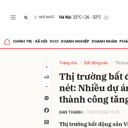
Hà Nội
32°C
/ 26 - 32°C
MỚI NHẤT
Gửi 
CHÍNH TRỊ - XÃ HỘI
VCCI
DOANH NGHIỆP
DOANH NHÂN
PHÁ
Trang chủ
Bất động sản
Thị tr
Thị trường bất 
nét: Nhiều dự á
thành công tă
ĐAN THANH
15/07/2024 15:45
Thị trường bất động sản 