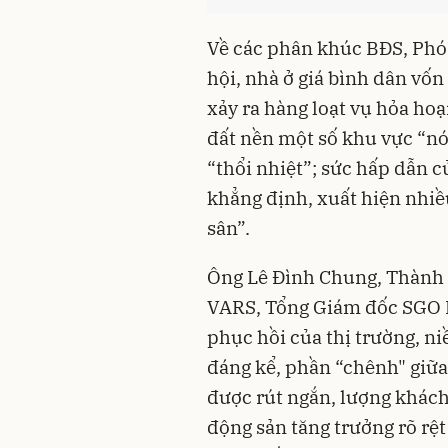
Về các phân khúc BĐS, Phó 
hội, nhà ở giá bình dân vốn 
xảy ra hàng loạt vụ hỏa hoạ
đất nền một số khu vực “nó
“thổi nhiệt”; sức hấp dẫn 
khẳng định, xuất hiện nhi
sân”.
Ông Lê Đình Chung, Thành v
VARS, Tổng Giám đốc SGO H
phục hồi của thị trường, ni
đáng kể, phần “chênh" giữa
được rút ngắn, lượng khác
động sản tăng trưởng rõ rệt