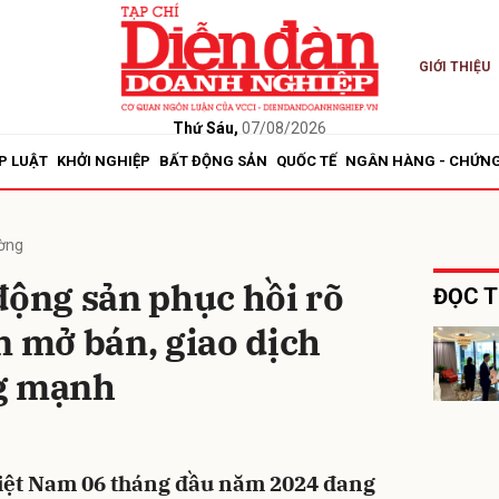
GIỚI THIỆU
bình luận
Thứ Sáu,
07/08/2026
P LUẬT
KHỞI NGHIỆP
BẤT ĐỘNG SẢN
QUỐC TẾ
NGÂN HÀNG - CHỨN
ường
động sản phục hồi rõ
ĐỌC T
n mở bán, giao dịch
Hủy
G
ng mạnh
Việt Nam 06 tháng đầu năm 2024 đang