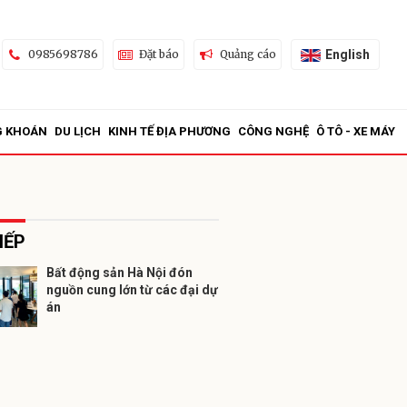
English
0985698786
Đặt báo
Quảng cáo
G KHOÁN
DU LỊCH
KINH TẾ ĐỊA PHƯƠNG
CÔNG NGHỆ
Ô TÔ - XE MÁY
IẾP
Bất động sản Hà Nội đón
nguồn cung lớn từ các đại dự
ửi
án