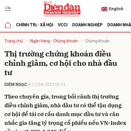
English
CHÍNH TRỊ - XÃ HỘI
VCCI
DOANH NGHIỆP
DOANH NH
bình luận
Trang chủ
Ngân hàng - Chứng khoán
Chứng khoán
Thị trường chứng khoán điều
chỉnh giảm, cơ hội cho nhà đầu
tư
DIỄM NGỌC
17/04/2023 05:13
Theo chuyên gia, trong bối cảnh thị trường
Hủy
G
điều chỉnh giảm, nhà đầu tư có thể tận dụng
cơ hội để tái cơ cấu danh mục đầu tư và cân
nhắc gia tăng tỷ trọng cổ phiếu nếu VN-Index