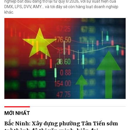
nghiệp bắt đầu dâng trở lại từ quý II/2026, với sự xuất hiện của
DMX, LPS, DVV, AMY... và tới đây sẽ còn hàng loạt doanh nghiệp
khác.
MỚI NHẤT
Bắc Ninh: Xây dựng phường Tân Tiến sớm