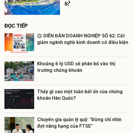
8?
ĐỌC TIẾP
DIỄN ĐÀN DOANH NGHIỆP SỐ 62: Cắt
giảm ngành nghề kinh doanh có điều kiện
Khoảng 6 tỷ USD sẽ phân bổ vào thị
trường chứng khoán
Thấy gì sau một tuần bất ổn của chứng
khoán Hàn Quốc?
Chuyên gia quản lý quỹ: "Đừng chỉ nhìn
đợt nâng hạng của FTSE"