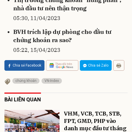
nhà đầu tư nên thận trọng
05:30, 11/04/2023
BVH trích lập dự phòng cho đầu tư
chứng khoán ra sao?
05:22, 15/04/2023
Theo dõi trên
Chia sẻ Facebook
Chia sẻ Zalo
chứng khoán
VN-Index
BÀI LIÊN QUAN
VHM, VCB, TCB, STB,
FPT, GMD, PHP vào
danh mục đầu tư tháng