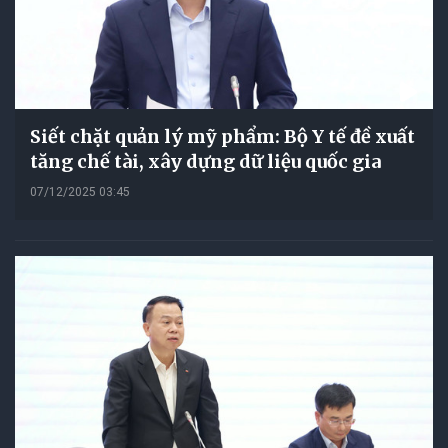
Siết chặt quản lý mỹ phẩm: Bộ Y tế đề xuất
tăng chế tài, xây dựng dữ liệu quốc gia
07/12/2025 03:45