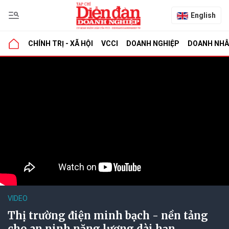
English
CHÍNH TRỊ - XÃ HỘI
VCCI
DOANH NGHIỆP
DOANH NH
VIDEO
Thị trường điện minh bạch - nền tảng
cho an ninh năng lượng dài hạn