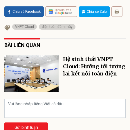
Theo dõi trên
Chia sẻ Facebook
Chia sẻ Zalo
VNPT Cloud
điện toán đám mây
BÀI LIÊN QUAN
Hệ sinh thái VNPT
Cloud: Hướng tới tương
lai kết nối toàn diện
Gửi bình luận