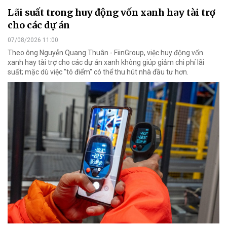
Lãi suất trong huy động vốn xanh hay tài trợ
cho các dự án
07/08/2026 11:00
Theo ông Nguyễn Quang Thuân - FiinGroup, việc huy động vốn
xanh hay tài trợ cho các dự án xanh không giúp giảm chi phí lãi
suất; mặc dù việc "tô điểm" có thể thu hút nhà đầu tư hơn.