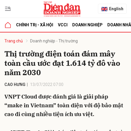
English
CHÍNH TRỊ - XÃ HỘI
VCCI
DOANH NGHIỆP
DOANH NH
bình luận
Trang chủ
Doanh nghiệp - Thị trường
Thị trường điện toán đám mây
toàn cầu ước đạt 1.614 tỷ đô vào
năm 2030
CAO HƯNG
13/07/2022 07:00
VNPT Cloud được đánh giá là giải pháp
Hủy
G
“make in Vietnam” toàn diện với độ bảo mật
cao đi cùng nhiều tiện ích ưu việt.