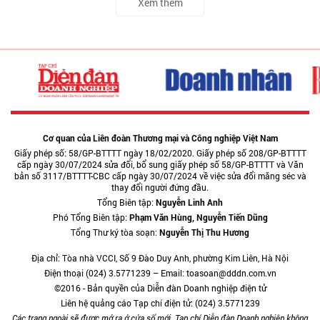
Xem thêm
Cơ quan của Liên đoàn Thương mại và Công nghiệp Việt Nam
Giấy phép số: 58/GP-BTTTT ngày 18/02/2020. Giấy phép số 208/GP-BTTTT
cấp ngày 30/07/2024 sửa đổi, bổ sung giấy phép số 58/GP-BTTTT và Văn
bản số 3117/BTTTT-CBC cấp ngày 30/07/2024 về việc sửa đổi măng séc và
thay đổi người đứng đầu.
Tổng Biên tập:
Nguyễn Linh Anh
Phó Tổng Biên tập:
Phạm Văn Hùng, Nguyễn Tiến Dũng
Tổng Thư ký tòa soạn:
Nguyễn Thị Thu Hương
Địa chỉ: Tòa nhà VCCI, Số 9 Đào Duy Anh, phường Kim Liên, Hà Nội
Điện thoại (024) 3.5771239 – Email: toasoan@dddn.com.vn
©2016 - Bản quyền của Diễn đàn Doanh nghiệp điện tử
Liên hệ quảng cáo Tạp chí điện tử: (024) 3.5771239
Các trang ngoài sẽ được mở ra ở cửa sổ mới. Tạp chí Diễn đàn Doanh nghiệp không