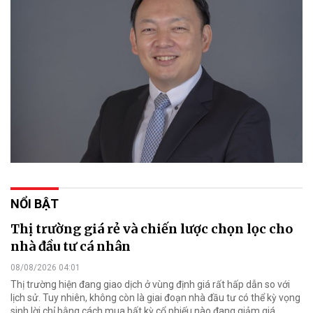
NỔI BẬT
Thị trường giá rẻ và chiến lược chọn lọc cho
nhà đầu tư cá nhân
08/08/2026 04:01
Thị trường hiện đang giao dịch ở vùng định giá rất hấp dẫn so với
lịch sử. Tuy nhiên, không còn là giai đoạn nhà đầu tư có thể kỳ vọng
sinh lời chỉ bằng cách mua bất kỳ cổ phiếu nào đang giảm giá.