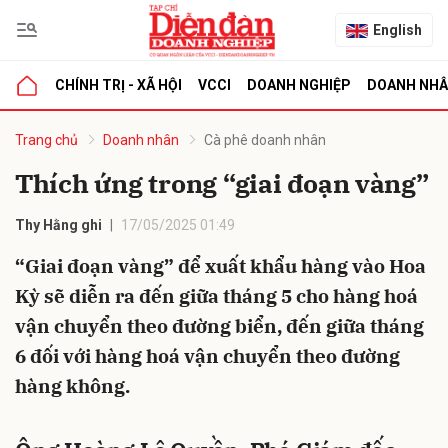
English
CHÍNH TRỊ - XÃ HỘI
VCCI
DOANH NGHIỆP
DOANH NH
bình luận
Trang chủ
Doanh nhân
Cà phê doanh nhân
Thích ứng trong “giai đoạn vàng”
Thy Hằng ghi
17/05/2025 01:49
“Giai đoạn vàng” để xuất khẩu hàng vào Hoa
Kỳ sẽ diễn ra đến giữa tháng 5 cho hàng hoá
vận chuyển theo đường biển, đến giữa tháng
Hủy
G
6 đối với hàng hoá vận chuyển theo đường
hàng không.