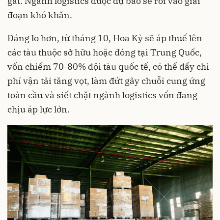
gắt. Ngành logistics được dự báo sẽ rơi vào giai
đoạn khó khăn.
Đáng lo hơn, từ tháng 10, Hoa Kỳ sẽ áp thuế lên
các tàu thuộc sở hữu hoặc đóng tại Trung Quốc,
vốn chiếm 70-80% đội tàu quốc tế, có thể đẩy chi
phí vận tải tăng vọt, làm đứt gãy chuỗi cung ứng
toàn cầu và siết chặt ngành logistics vốn đang
chịu áp lực lớn.