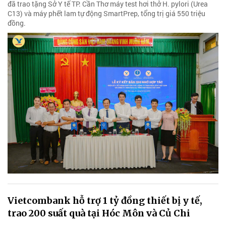
đã trao tặng Sở Y tế TP. Cần Thơ máy test hơi thở H. pylori (Urea
C13) và máy phết lam tự động SmartPrep, tổng trị giá 550 triệu
đồng.
Vietcombank hỗ trợ 1 tỷ đồng thiết bị y tế,
trao 200 suất quà tại Hóc Môn và Củ Chi