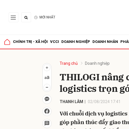
MỚI NHẤT
Gửi 
CHÍNH TRỊ - XÃ HỘI
VCCI
DOANH NGHIỆP
DOANH NHÂN
PHÁ
Trang chủ
Doanh nghiệp
THILOGI nâng c
logistics trọn g
THANH LÂM
02/08/2024 17:41
Với chuỗi dịch vụ logistic
góp phần thúc đẩy giao th