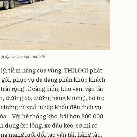
 địa và liên vận quốc tế
ịa lý, tiềm năng của vùng, THILOGI phát
ọn gói, phục vụ đa dạng phân khúc khách
rải rộng từ cảng biển, kho vận, vận tải
, đường bộ, đường hàng không), hỗ trợ
, chứng từ xuất nhập khẩu đến dịch vụ
óa… Với hệ thống kho, bãi hơn 300.000
 dụng (xe lồng, xe đầu kéo, sơ mi rơ
ùng mạng lưới đối tác vận tải, hãng tàu,