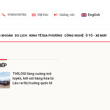
English
0985698786
Đặt báo
Quảng cáo
G KHOÁN
DU LỊCH
KINH TẾ ĐỊA PHƯƠNG
CÔNG NGHỆ
Ô TÔ - XE MÁY
IẾP
THILOGI tăng cường mở
tuyến, kết nối hàng hóa từ
ửi
Lào ra thị trường quốc tế