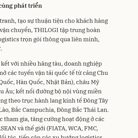
cùng phát triển
 tranh, tạo sự thuận tiện cho khách hàng
- vận chuyển, THILOGI tập trung hoàn
ogistics trọn gói thông qua liên minh,
ư.
n kết với nhiều hãng tàu, doanh nghiệp
 mở các tuyến vận tải quốc tế từ cảng Chu
 Quốc, Hàn Quốc, Nhật Bản), châu Mỹ
u Âu; kết nối đường bộ nội vùng miền
ùng theo trục hành lang kinh tế Đông Tây
 Lào, Bắc Campuchia, Đông Bắc Thái Lan.
c tham gia, tăng cường hoạt động ở các
 ASEAN và thế giới (FIATA, WCA, FMC,
i tác, tiếp cận các xu hướng logistics