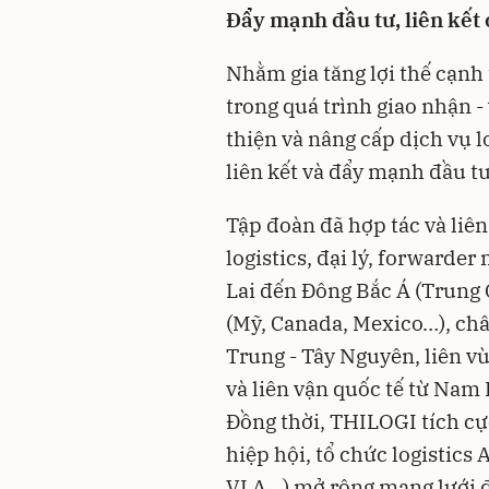
Đẩy mạnh đầu tư, liên kết 
Nhằm gia tăng lợi thế cạnh
trong quá trình giao nhận 
thiện và nâng cấp dịch vụ l
liên kết và đẩy mạnh đầu t
Tập đoàn đã hợp tác và liê
logistics, đại lý, forwarder
Lai đến Đông Bắc Á (Trung
(Mỹ, Canada, Mexico…), châ
Trung - Tây Nguyên, liên v
và liên vận quốc tế từ Nam
Đồng thời, THILOGI tích cự
hiệp hội, tổ chức logistics
VLA…) mở rộng mạng lưới đố