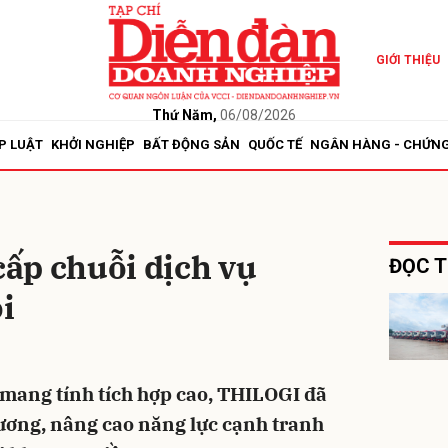
GIỚI THIỆU
bình luận
Thứ Năm,
06/08/2026
P LUẬT
KHỞI NGHIỆP
BẤT ĐỘNG SẢN
QUỐC TẾ
NGÂN HÀNG - CHỨN
ấp chuỗi dịch vụ
ĐỌC T
ói
Hủy
G
s mang tính tích hợp cao, THILOGI đã
ương, nâng cao năng lực cạnh tranh