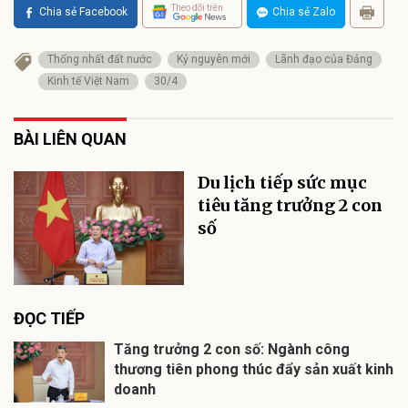
Theo dõi trên
Chia sẻ Facebook
Chia sẻ Zalo
Thống nhất đất nước
Kỷ nguyên mới
Lãnh đạo của Đảng
Kinh tế Việt Nam
30/4
BÀI LIÊN QUAN
Du lịch tiếp sức mục
tiêu tăng trưởng 2 con
số
ĐỌC TIẾP
Tăng trưởng 2 con số: Ngành công
thương tiên phong thúc đẩy sản xuất kinh
doanh