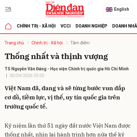
English
CHÍNH TRỊ - XÃ HỘI
VCCI
DOANH NGHIỆP
DOANH NH
bình luận
Trang chủ
Chính trị - Xã hội
Tâm điểm
Thống nhất và thịnh vượng
TS Nguyễn Văn Đáng - Học viện Chính trị quốc gia Hồ Chí Minh
30/04/2026 05:00
Việt Nam đã, đang và sẽ từng bước vun đắp
cơ đồ, tiềm lực, vị thế, uy tín quốc gia trên
Hủy
G
trường quốc tế.
Kỷ niệm lần thứ 51 ngày đất nước Việt Nam được
thống nhất, nhìn lại hành trình hơn nửa thế kỷ