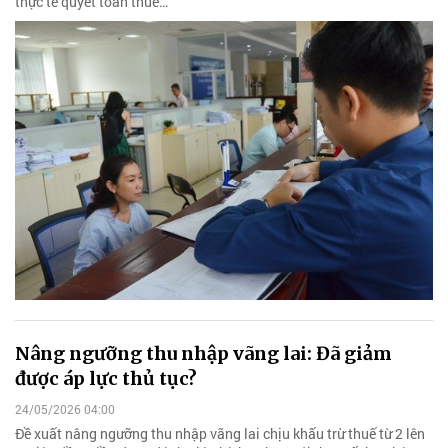
thực tế quyết toán thuế…
Nâng ngưỡng thu nhập vãng lai: Đã giảm
được áp lực thủ tục?
24/05/2026 04:00
Đề xuất nâng ngưỡng thu nhập vãng lai chịu khấu trừ thuế từ 2 lên