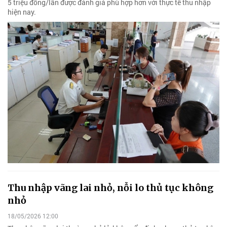
5 triệu đồng/lần được đánh giá phù hợp hơn với thực tế thu nhập
hiện nay.
Thu nhập vãng lai nhỏ, nỗi lo thủ tục không
nhỏ
18/05/2026 12:00