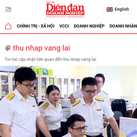
English
CHÍNH TRỊ - XÃ HỘI
VCCI
DOANH NGHIỆP
DOANH NHÂN
thu nhap vang lai
Tin tức cập nhật liên quan đến thu nhap vang lai