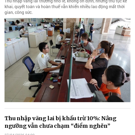
Thu nhập vãng lai thường nhỏ lẻ, không ổn định, nhưng thủ tục kê
khai, quyết toán và hoàn thuế vẫn khiến nhiều lao động mất thời
gian, công sức.
Thu nhập vãng lai bị khấu trừ 10%: Nâng
ngưỡng vẫn chưa chạm “điểm nghẽn”