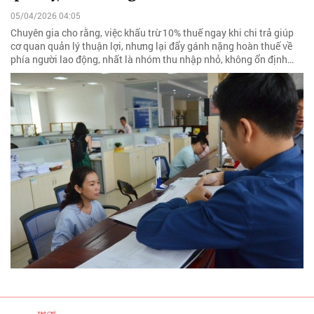
05/04/2026 04:05
Chuyên gia cho rằng, việc khấu trừ 10% thuế ngay khi chi trả giúp
cơ quan quản lý thuận lợi, nhưng lại đẩy gánh nặng hoàn thuế về
phía người lao động, nhất là nhóm thu nhập nhỏ, không ổn định…