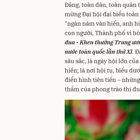
Đảng, toàn dân, toàn quân t
mừng Đại hội đại biểu toàn 
"ngàn năm văn hiến, anh hù
con người, Thành phố vì hòa
đua - Khen thưởng Trung ươn
nước toàn quốc lần thứ XI
. Đ
sâu sắc, là ngày hội lớn củ
hiến; là nơi hội tụ, biểu d
điển hình tiên tiến – nhữn
thắm của phong trào thi đ