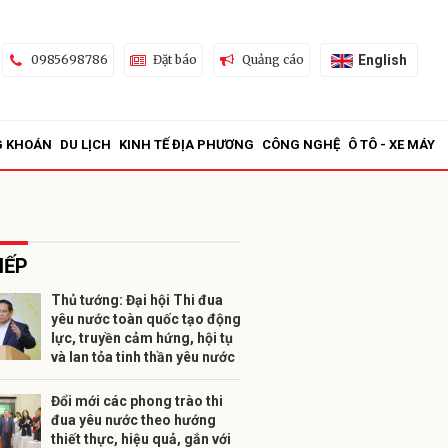
English
0985698786
Đặt báo
Quảng cáo
G KHOÁN
DU LỊCH
KINH TẾ ĐỊA PHƯƠNG
CÔNG NGHỆ
Ô TÔ - XE MÁY
IẾP
Thủ tướng: Đại hội Thi đua
yêu nước toàn quốc tạo động
ửi
lực, truyền cảm hứng, hội tụ
và lan tỏa tinh thần yêu nước
Đổi mới các phong trào thi
đua yêu nước theo hướng
thiết thực, hiệu quả, gắn với