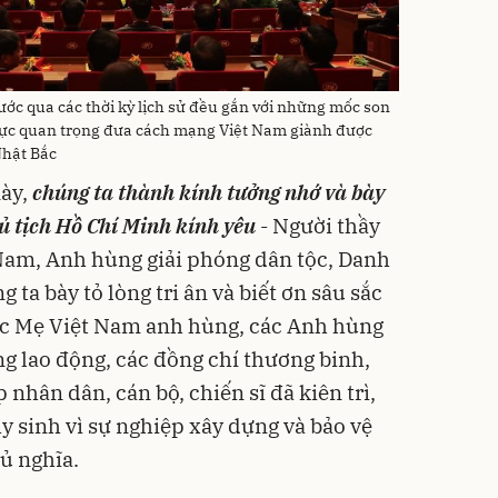
ước qua các thời kỳ lịch sử đều gắn với những mốc son
g lực quan trọng đưa cách mạng Việt Nam giành được
Nhật Bắc
này,
chúng ta thành kính tưởng nhớ và bày
hủ tịch Hồ Chí Minh kính yêu
- Người thầy
Nam, Anh hùng giải phóng dân tộc, Danh
 ta bày tỏ lòng tri ân và biết ơn sâu sắc
các Mẹ Việt Nam anh hùng, các Anh hùng
ng lao động, các đồng chí thương binh,
 nhân dân, cán bộ, chiến sĩ đã kiên trì,
hy sinh vì sự nghiệp xây dựng và bảo vệ
ủ nghĩa.