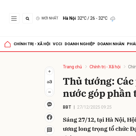
Hà Nội
32°C
/ 26 - 32°C
MỚI NHẤT
Gửi 
CHÍNH TRỊ - XÃ HỘI
VCCI
DOANH NGHIỆP
DOANH NHÂN
PHÁ
Trang chủ
Chính trị - Xã hội
Chín
Thủ tướng: Các 
nước góp phần t
BBT
27/12/2025 09:25
Sáng 27/12, tại Hà Nội, H
ương long trọng tổ chức Đ