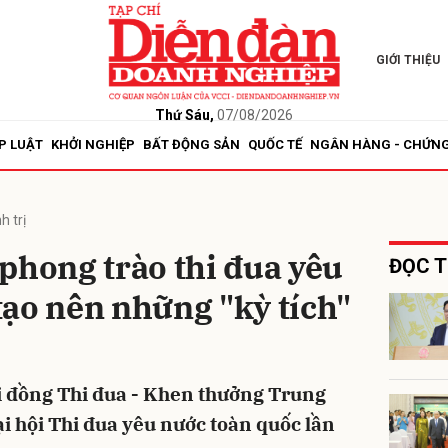
GIỚI THIỆU
bình luận
Thứ Sáu,
07/08/2026
P LUẬT
KHỞI NGHIỆP
BẤT ĐỘNG SẢN
QUỐC TẾ
NGÂN HÀNG - CHỨN
h trị
phong trào thi đua yêu
ĐỌC T
ạo nên những "kỳ tích"
Hủy
G
ội đồng Thi đua - Khen thưởng Trung
ại hội Thi đua yêu nước toàn quốc lần