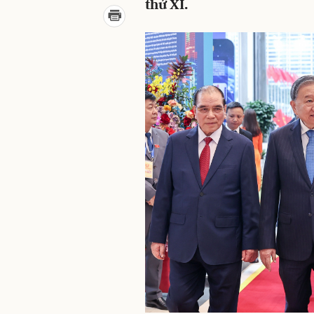
thứ XI.