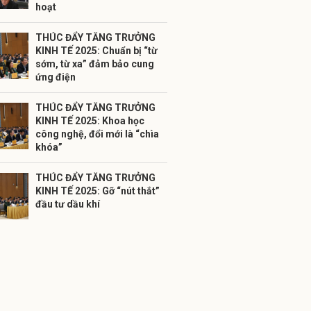
hoạt
THÚC ĐẨY TĂNG TRƯỞNG
KINH TẾ 2025: Chuẩn bị “từ
sớm, từ xa” đảm bảo cung
ứng điện
THÚC ĐẨY TĂNG TRƯỞNG
KINH TẾ 2025: Khoa học
công nghệ, đổi mới là “chìa
khóa”
THÚC ĐẨY TĂNG TRƯỞNG
KINH TẾ 2025: Gỡ “nút thắt”
đầu tư dầu khí