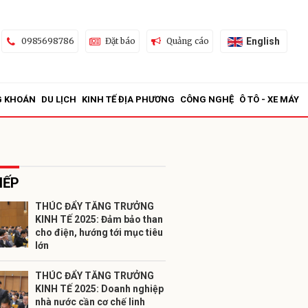
English
0985698786
Đặt báo
Quảng cáo
G KHOÁN
DU LỊCH
KINH TẾ ĐỊA PHƯƠNG
CÔNG NGHỆ
Ô TÔ - XE MÁY
IẾP
THÚC ĐẨY TĂNG TRƯỞNG
KINH TẾ 2025: Đảm bảo than
ửi
cho điện, hướng tới mục tiêu
lớn
THÚC ĐẨY TĂNG TRƯỞNG
KINH TẾ 2025: Doanh nghiệp
nhà nước cần cơ chế linh