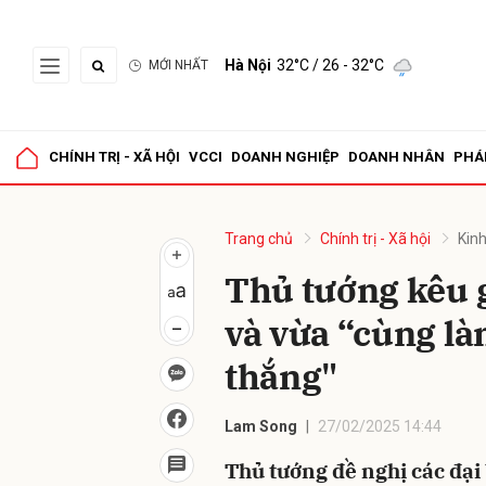
Hà Nội
32°C
/ 26 - 32°C
MỚI NHẤT
Gửi 
CHÍNH TRỊ - XÃ HỘI
VCCI
DOANH NGHIỆP
DOANH NHÂN
PHÁ
Trang chủ
Chính trị - Xã hội
Kinh
Thủ tướng kêu 
và vừa “cùng l
thắng"
Lam Song
27/02/2025 14:44
Thủ tướng đề nghị các đại