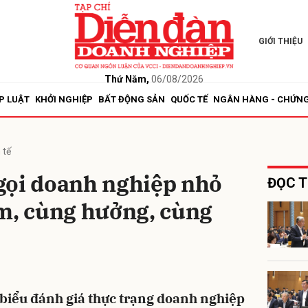
GIỚI THIỆU
bình luận
Thứ Năm,
06/08/2026
P LUẬT
KHỞI NGHIỆP
BẤT ĐỘNG SẢN
QUỐC TẾ
NGÂN HÀNG - CHỨN
 tế
gọi doanh nghiệp nhỏ
ĐỌC T
àm, cùng hưởng, cùng
Hủy
G
 biểu đánh giá thực trạng doanh nghiệp