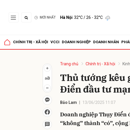
Hà Nội
32°C
/ 26 - 32°C
MỚI NHẤT
Gửi 
CHÍNH TRỊ - XÃ HỘI
VCCI
DOANH NGHIỆP
DOANH NHÂN
PHÁ
Trang chủ
Chính trị - Xã hội
Kinh
Thủ tướng kêu 
Điển đầu tư mạ
Bảo Lam
13/06/2025 11:07
Doanh nghiệp Thụy Điển đ
“không” thành “có”, cộng 