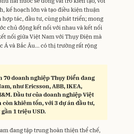
hủ hai nước sẽ đóng vai trò kiến tạo, với
h, kế hoạch lớn và tạo điều kiện thuận
 hợp tác, đầu tư, cùng phát triển; mong
 chủ động kết nối với nhau và kết nối
 kết nối giữa Việt Nam với Thụy Điện mà
c Á và Bắc Âu… có thị trường rất rộng
n 70 doanh nghiệp Thụy Điển đang
 Nam, như Ericsson, ABB, IKEA,
 H&M. Đầu tư của doanh nghiệp Việt
còn khiêm tốn, với 3 dự án đầu tư,
 gần 1 triệu USD.
am đang tập trung hoàn thiện thể chế,