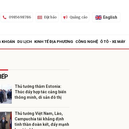
English
0985698786
Đặt báo
Quảng cáo
G KHOÁN
DU LỊCH
KINH TẾ ĐỊA PHƯƠNG
CÔNG NGHỆ
Ô TÔ - XE MÁY
IẾP
Thủ tướng thăm Estonia:
Thúc đẩy hợp tác cảng biển
ửi
thông minh, di sản đô thị
Thủ tướng Việt Nam, Lào,
Campuchia tái khẳng định
tinh thần đoàn kết, đẩy mạnh