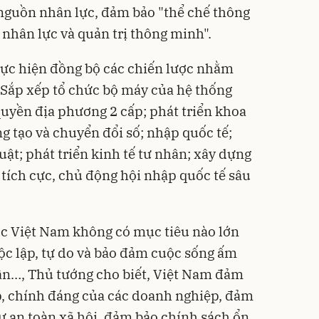
o nguồn nhân lực, đảm bảo "thể chế thông
 nhân lực và quản trị thông minh".
hực hiện đồng bộ các chiến lược nhằm
 Sắp xếp tổ chức bộ máy của hệ thống
quyền địa phương 2 cấp; phát triển khoa
g tạo và chuyển đổi số; nhập quốc tế;
uật; phát triển kinh tế tư nhân; xây dựng
, tích cực, chủ động hội nhập quốc tế sâu
c Việt Nam không có mục tiêu nào lớn
ộc lập, tự do và bảo đảm cuộc sống ấm
ân…, Thủ tướng cho biết, Việt Nam đảm
p, chính đáng của các doanh nghiệp, đảm
 tự an toàn xã hội, đảm bảo chính sách ổn