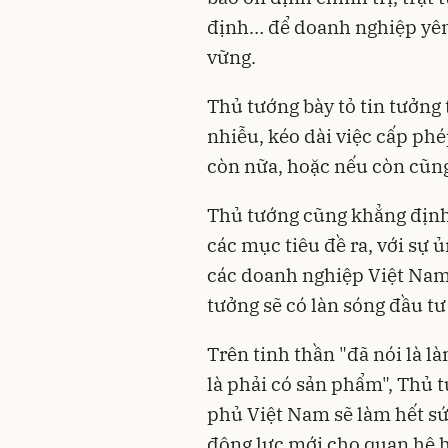
định… để doanh nghiệp yên 
vững.
Thủ tướng bày tỏ tin tưởng t
nhiễu, kéo dài việc cấp ph
còn nữa, hoặc nếu còn cũng
Thủ tướng cũng khẳng định
các mục tiêu đề ra, với sự 
các doanh nghiệp Việt Nam 
tưởng sẽ có làn sóng đầu t
Trên tinh thần "đã nói là l
là phải có sản phẩm", Thủ
phủ Việt Nam sẽ làm hết s
động lực mới cho quan hệ h