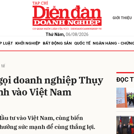
GIỚI THIỆU
bình luận
Thứ Năm,
06/08/2026
P LUẬT
KHỞI NGHIỆP
BẤT ĐỘNG SẢN
QUỐC TẾ
NGÂN HÀNG - CHỨN
 tế
gọi doanh nghiệp Thụy
ĐỌC T
nh vào Việt Nam
Hủy
G
ầu tư vào Việt Nam, cùng biến
hưởng sức mạnh để cùng thắng lợi.