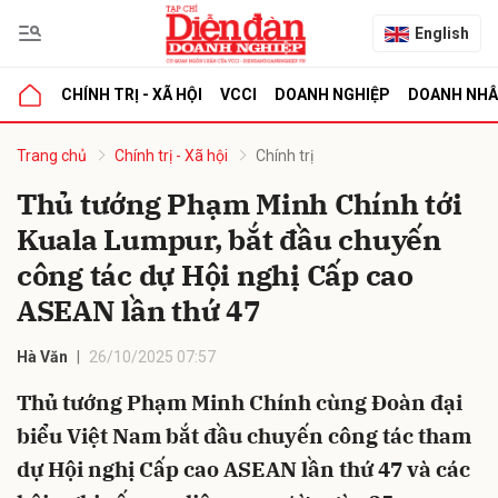
English
CHÍNH TRỊ - XÃ HỘI
VCCI
DOANH NGHIỆP
DOANH NH
bình luận
Trang chủ
Chính trị - Xã hội
Chính trị
Thủ tướng Phạm Minh Chính tới
Kuala Lumpur, bắt đầu chuyến
công tác dự Hội nghị Cấp cao
ASEAN lần thứ 47
Hà Văn
26/10/2025 07:57
Hủy
G
Thủ tướng Phạm Minh Chính cùng Đoàn đại
biểu Việt Nam bắt đầu chuyến công tác tham
dự Hội nghị Cấp cao ASEAN lần thứ 47 và các