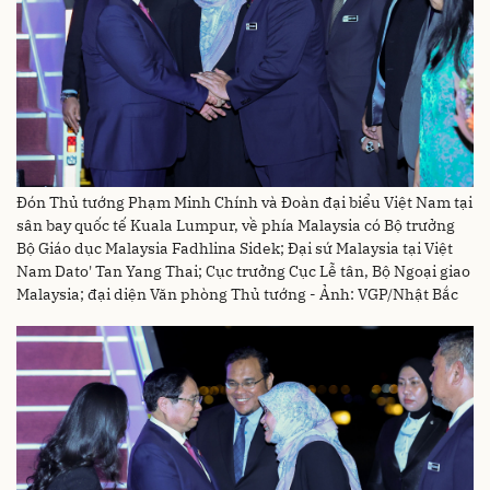
Đón Thủ tướng Phạm Minh Chính và Đoàn đại biểu Việt Nam tại
sân bay quốc tế Kuala Lumpur, về phía Malaysia có Bộ trưởng
Bộ Giáo dục Malaysia Fadhlina Sidek; Đại sứ Malaysia tại Việt
Nam Dato' Tan Yang Thai; Cục trưởng Cục Lễ tân, Bộ Ngoại giao
Malaysia; đại diện Văn phòng Thủ tướng - Ảnh: VGP/Nhật Bắc