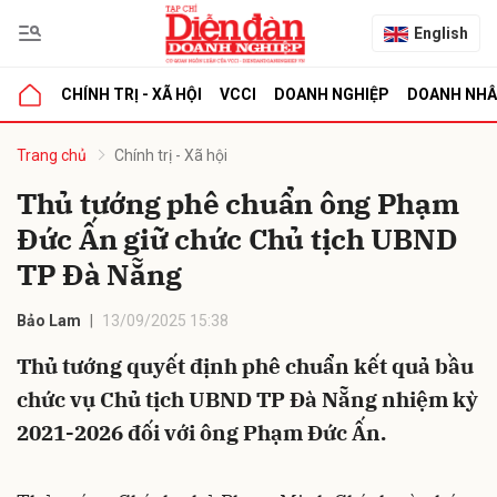
English
CHÍNH TRỊ - XÃ HỘI
VCCI
DOANH NGHIỆP
DOANH NH
bình luận
Trang chủ
Chính trị - Xã hội
Thủ tướng phê chuẩn ông Phạm
Đức Ấn giữ chức Chủ tịch UBND
TP Đà Nẵng
Bảo Lam
13/09/2025 15:38
Thủ tướng quyết định phê chuẩn kết quả bầu
Hủy
G
chức vụ Chủ tịch UBND TP Đà Nẵng nhiệm kỳ
2021-2026 đối với ông Phạm Đức Ấn.