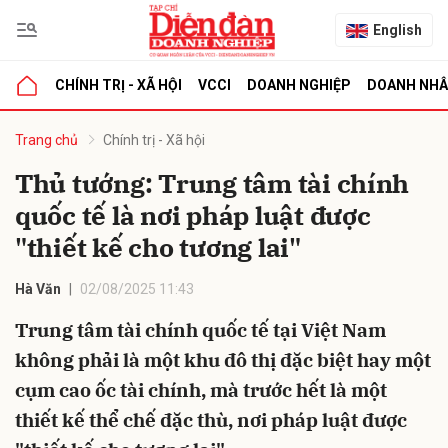
English
CHÍNH TRỊ - XÃ HỘI
VCCI
DOANH NGHIỆP
DOANH NH
bình luận
Trang chủ
Chính trị - Xã hội
Thủ tướng: Trung tâm tài chính
quốc tế là nơi pháp luật được
"thiết kế cho tương lai"
Hà Văn
02/08/2025 11:43
Trung tâm tài chính quốc tế tại Việt Nam
Hủy
G
không phải là một khu đô thị đặc biệt hay một
cụm cao ốc tài chính, mà trước hết là một
thiết kế thể chế đặc thù, nơi pháp luật được