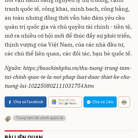
tranh quốc tế, công khai, minh bach, công bằng,
an toàn nhưng đồng thời vẫn bảo đảm yêu cầu
quản trị quốc gia và chủ quyền tài chính - tiền tệ,
mở ra nhiều cơ hội mới để thúc đẩy sự phát triển,
thịnh vượng của Việt Nam, của các nhà đầu tư,
các chủ thể liên quan, các đối tác, bạn bè quốc tế.
Nguồn: https://baochinhphu.vn/thu-tuong-trung-tam-
tai-chinh-quoc-te-la-noi-phap-luat-duoc-thiet-ke-cho-
tuong-lai-102250802111031754.htm
Theo dõi trên
Chia sẻ Facebook
Chia sẻ Zalo
Trung tâm tài chính quốc tế
BÀI LIÊN QUAN