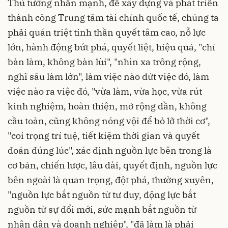
Thủ tướng nhấn mạnh, để xây dựng và phát triển
thành công Trung tâm tài chính quốc tế, chúng ta
phải quán triệt tinh thần quyết tâm cao, nỗ lực
lớn, hành động bứt phá, quyết liệt, hiệu quả, "chỉ
bàn làm, không bàn lùi", "nhìn xa trông rộng,
nghĩ sâu làm lớn", làm việc nào dứt việc đó, làm
việc nào ra việc đó, "vừa làm, vừa học, vừa rút
kinh nghiệm, hoàn thiện, mở rộng dần, không
cầu toàn, cũng không nóng vội để bỏ lỡ thời cơ",
"coi trọng trí tuệ, tiết kiệm thời gian và quyết
đoán đúng lúc", xác định nguồn lực bên trong là
cơ bản, chiến lược, lâu dài, quyết định, nguồn lực
bên ngoài là quan trọng, đột phá, thường xuyên,
"nguồn lực bắt nguồn từ tư duy, động lực bắt
nguồn từ sự đổi mới, sức mạnh bắt nguồn từ
nhân dân và doanh nghiệp", "đã làm là phải