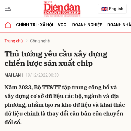
English
CHÍNH TRỊ - XÃ HỘI
VCCI
DOANH NGHIỆP
DOANH NH
bình luận
Trang chủ
Công nghệ
Thủ tướng yêu cầu xây dựng
chiến lược sản xuất chip
MAI LAN
19/12/2022 00:30
Năm 2023, Bộ TT&TT tập trung công bố và
xây dựng cơ sở dữ liệu các bộ, ngành và địa
Hủy
G
phương, nhằm tạo ra kho dữ liệu và khai thác
dữ liệu chính là thay đổi căn bản của chuyển
đổi số.