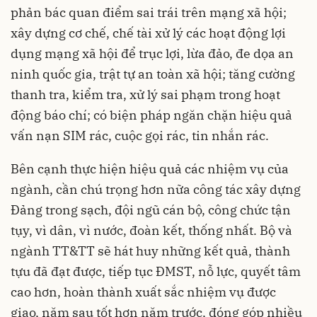
phản bác quan điểm sai trái trên mạng xã hội;
xây dựng cơ chế, chế tài xử lý các hoạt động lợi
dụng mạng xã hội để trục lợi, lừa đảo, đe dọa an
ninh quốc gia, trật tự an toàn xã hội; tăng cường
thanh tra, kiểm tra, xử lý sai phạm trong hoạt
động báo chí; có biện pháp ngăn chặn hiệu quả
vấn nạn SIM rác, cuộc gọi rác, tin nhắn rác.
Bên cạnh thực hiện hiệu quả các nhiệm vụ của
ngành, cần chú trọng hơn nữa công tác xây dựng
Đảng trong sạch, đội ngũ cán bộ, công chức tận
tụy, vì dân, vì nước, đoàn kết, thống nhất. Bộ và
ngành TT&TT sẽ hát huy những kết quả, thành
tựu đã đạt được, tiếp tục ĐMST, nỗ lực, quyết tâm
cao hơn, hoàn thành xuất sắc nhiệm vụ được
giao, năm sau tốt hơn năm trước, đóng góp nhiều