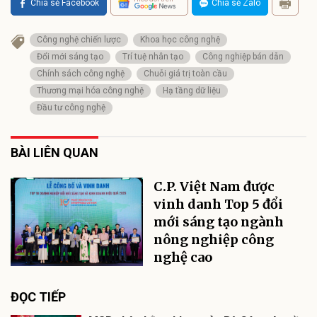
Chia sẻ Facebook
Chia sẻ Zalo
Công nghệ chiến lược
Khoa học công nghệ
Đổi mới sáng tạo
Trí tuệ nhân tạo
Công nghiệp bán dẫn
Chính sách công nghệ
Chuỗi giá trị toàn cầu
Thương mại hóa công nghệ
Hạ tầng dữ liệu
Đầu tư công nghệ
BÀI LIÊN QUAN
C.P. Việt Nam được
vinh danh Top 5 đổi
mới sáng tạo ngành
nông nghiệp công
nghệ cao
ĐỌC TIẾP