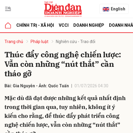
English
CHÍNH TRỊ - XÃ HỘI
VCCI
DOANH NGHIỆP
DOANH NH
bình luận
Trang chủ
Pháp luật
Nghiên cứu - Trao đổi
Thúc đẩy công nghệ chiến lược:
Vẫn còn những “nút thắt” cần
tháo gỡ
Bài: Gia Nguyễn - Ảnh: Quốc Tuấn
01/07/2026 04:30
Mặc dù đã đạt được những kết quả nhất định
Hủy
G
trong thời gian qua, tuy nhiên, không ít ý
kiến cho rằng, để thúc đẩy phát triển công
nghệ chiến lược, vẫn còn những “nút thắt”