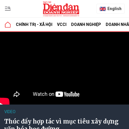
English
CHÍNH TRỊ - XÃ HỘI
VCCI
DOANH NGHIỆP
DOANH NH
VIDEO
Thúc đẩy hợp tác vì mục tiêu xây dựng
văn hóa học đường