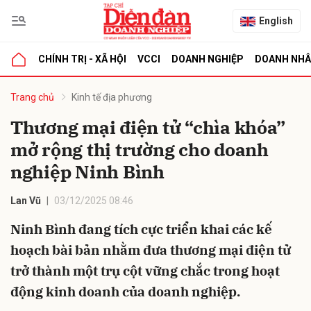
English
CHÍNH TRỊ - XÃ HỘI
VCCI
DOANH NGHIỆP
DOANH NH
bình luận
Trang chủ
Kinh tế địa phương
Thương mại điện tử “chìa khóa”
mở rộng thị trường cho doanh
nghiệp Ninh Bình
Lan Vũ
03/12/2025 08:46
Ninh Bình đang tích cực triển khai các kế
Hủy
G
hoạch bài bản nhằm đưa thương mại điện tử
trở thành một trụ cột vững chắc trong hoạt
động kinh doanh của doanh nghiệp.