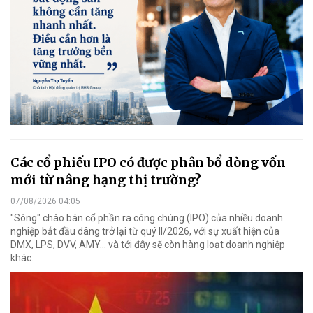
Các cổ phiếu IPO có được phân bổ dòng vốn
mới từ nâng hạng thị trường?
07/08/2026 04:05
"Sóng" chào bán cổ phần ra công chúng (IPO) của nhiều doanh
nghiệp bắt đầu dâng trở lại từ quý II/2026, với sự xuất hiện của
DMX, LPS, DVV, AMY... và tới đây sẽ còn hàng loạt doanh nghiệp
khác.