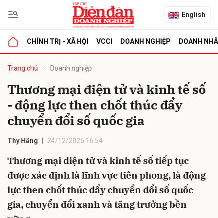
English
CHÍNH TRỊ - XÃ HỘI
VCCI
DOANH NGHIỆP
DOANH NH
bình luận
Trang chủ
Doanh nghiệp
Thương mại điện tử và kinh tế số
- động lực then chốt thúc đẩy
chuyển đổi số quốc gia
Thy Hằng
24/12/2025 16:54
Thương mại điện tử và kinh tế số tiếp tục
Hủy
G
được xác định là lĩnh vực tiên phong, là động
lực then chốt thúc đẩy chuyển đổi số quốc
gia, chuyển đổi xanh và tăng trưởng bền