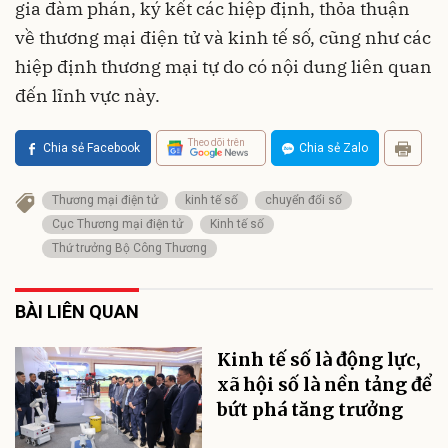
gia đàm phán, ký kết các hiệp định, thỏa thuận
về thương mại điện tử và kinh tế số, cũng như các
hiệp định thương mại tự do có nội dung liên quan
đến lĩnh vực này.
Theo dõi trên
Chia sẻ Facebook
Chia sẻ Zalo
Thương mại điện tử
kinh tế số
chuyển đổi số
Cục Thương mại điện tử
Kinh tế số
Thứ trưởng Bộ Công Thương
BÀI LIÊN QUAN
Kinh tế số là động lực,
xã hội số là nền tảng để
bứt phá tăng trưởng