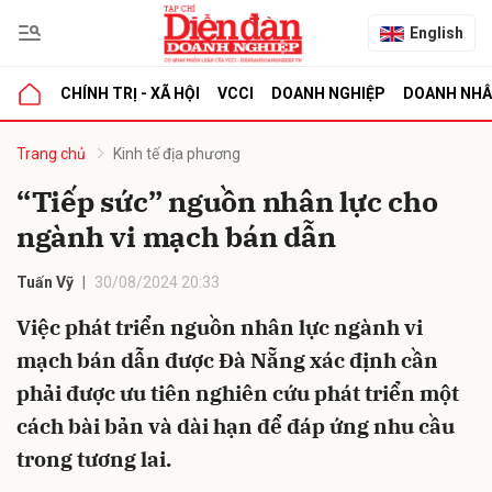
English
CHÍNH TRỊ - XÃ HỘI
VCCI
DOANH NGHIỆP
DOANH NH
bình luận
Trang chủ
Kinh tế địa phương
“Tiếp sức” nguồn nhân lực cho
ngành vi mạch bán dẫn
Tuấn Vỹ
30/08/2024 20:33
Việc phát triển nguồn nhân lực ngành vi
mạch bán dẫn được Đà Nẵng xác định cần
Hủy
G
phải được ưu tiên nghiên cứu phát triển một
cách bài bản và dài hạn để đáp ứng nhu cầu
trong tương lai.