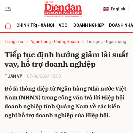
English
CHÍNH TRỊ - XÃ HỘI
VCCI
DOANH NGHIỆP
DOANH NH
bình luận
Trang chủ
Ngân hàng - Chứng khoán
Tín dụng - Ngân hàng
Tiếp tục định hướng giảm lãi suất
vay, hỗ trợ doanh nghiệp
TUẤN VỸ
07/06/2024 15:50
Đó là thông điệp từ Ngân hàng Nhà nước Việt
Nam (NHNN) trong công văn trả lời Hiệp hội
Hủy
G
doanh nghiệp tỉnh Quảng Nam về các kiến
nghị hỗ trợ doanh nghiệp của Hiệp hội.