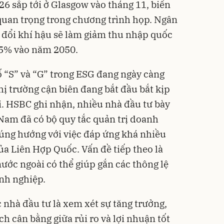
 sắp tới ở Glasgow vào tháng 11, biến
 quan trọng trong chương trình họp. Ngân
n đổi khí hậu sẽ làm giảm thu nhập quốc
,5% vào năm 2050.
ố “S” và “G” trong ESG đang ngày càng
hị trường cận biên đang bắt đầu bắt kịp
ội. HSBC ghi nhận, nhiều nhà đầu tư bày
 Nam đã có bộ quy tắc quản trị doanh
 đúng hướng với việc đáp ứng khá nhiều
ủa Liên Hợp Quốc. Vấn đề tiếp theo là
ước ngoài có thể giúp gắn các thông lệ
nh nghiệp.
c nhà đầu tư là xem xét sự tăng trưởng,
ách cân bằng giữa rủi ro và lợi nhuận tốt