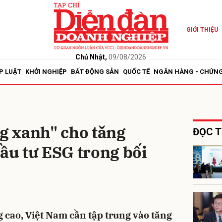
GIỚI THIỆU
bình luận
Chủ Nhật,
09/08/2026
P LUẬT
KHỞI NGHIỆP
BẤT ĐỘNG SẢN
QUỐC TẾ
NGÂN HÀNG - CHỨN
 xanh" cho tăng
ĐỌC T
Đầu tư ESG trong bối
Hủy
G
g cao, Việt Nam cần tập trung vào tăng