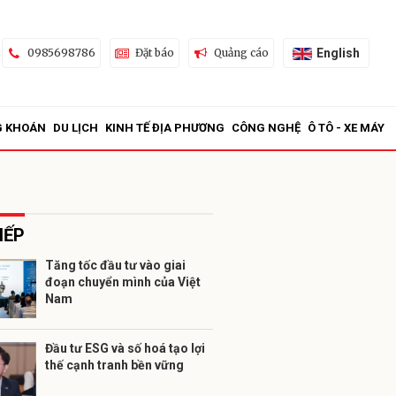
English
0985698786
Đặt báo
Quảng cáo
G KHOÁN
DU LỊCH
KINH TẾ ĐỊA PHƯƠNG
CÔNG NGHỆ
Ô TÔ - XE MÁY
IẾP
Tăng tốc đầu tư vào giai
đoạn chuyển mình của Việt
ửi
Nam
Đầu tư ESG và số hoá tạo lợi
thế cạnh tranh bền vững