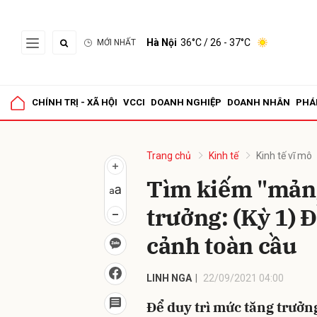
Hà Nội
36°C
/ 26 - 37°C
MỚI NHẤT
Gửi 
CHÍNH TRỊ - XÃ HỘI
VCCI
DOANH NGHIỆP
DOANH NHÂN
PHÁ
Trang chủ
Kinh tế
Kinh tế vĩ mô
Tìm kiếm "mảng
trưởng: (Kỳ 1) 
cảnh toàn cầu
LINH NGA
22/09/2021 04:00
Để duy trì mức tăng trưởn