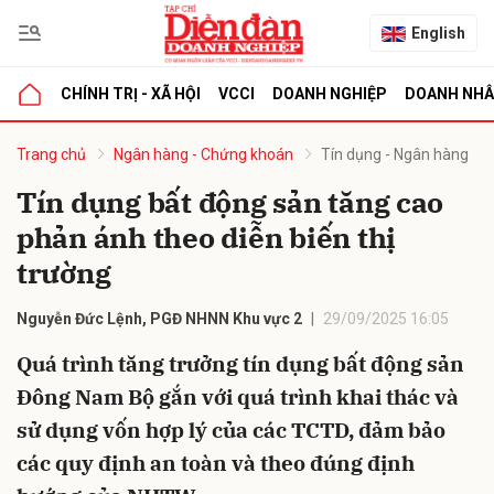
English
CHÍNH TRỊ - XÃ HỘI
VCCI
DOANH NGHIỆP
DOANH NH
bình luận
Trang chủ
Ngân hàng - Chứng khoán
Tín dụng - Ngân hàng
Tín dụng bất động sản tăng cao
phản ánh theo diễn biến thị
trường
Nguyễn Đức Lệnh, PGĐ NHNN Khu vực 2
29/09/2025 16:05
Quá trình tăng trưởng tín dụng bất động sản
Hủy
G
Đông Nam Bộ gắn với quá trình khai thác và
sử dụng vốn hợp lý của các TCTD, đảm bảo
các quy định an toàn và theo đúng định