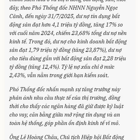
đây, theo Phó Thống đốc NHNN Nguyễn Ngọc
Cảnh, đến ngày 31/7/2025, dư nợ tín dụng bất
động sản đạt hơn 4,1 triệu tỷ đồng, tăng 17% so
với cuối năm 2024, chiếm 23,68% tổng dư nợ nền
kinh tế. Trong đó, dư nợ cho kinh doanh bất động
sản đạt 1,79 triệu tỷ đồng (tăng 23,87%), dư nợ
cho tiêu dùng gắn với bất động sản đạt 2,28 triệu
tỷ đồng (tăng 12,4%). Tỷ lệ nợ xấu chỉ ở mức
2,43%, vẫn nằm trong giới hạn kiểm soá
t.
Phó Thống đốc nhấn mạnh sự tăng trưởng này
phản ánh nhu cầu thực tế của thị trường, đồng
thời cho thấy các ngân hàng đã giữ được kỷ luật
cho vay, cân bằng giữa mở rộng tín dụng và an
toàn hệ thống, góp phần ổn định kinh tế vĩ mô
.
Ông Lê Hoàng Châu, Chủ tịch Hiệp hội Bất động