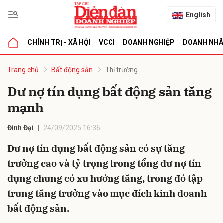
English
CHÍNH TRỊ - XÃ HỘI
VCCI
DOANH NGHIỆP
DOANH NH
bình luận
Trang chủ
Bất động sản
Thị trường
Dư nợ tín dụng bất động sản tăng
mạnh
Đình Đại
24/09/2025 16:36
Dư nợ tín dụng bất động sản có sự tăng
trưởng cao và tỷ trọng trong tổng dư nợ tín
Hủy
G
dụng chung có xu hướng tăng, trong đó tập
trung tăng trưởng vào mục đích kinh doanh
bất động sản.