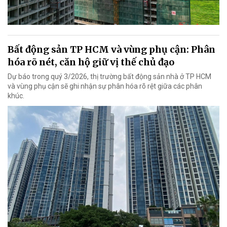
Bất động sản TP HCM và vùng phụ cận: Phân
hóa rõ nét, căn hộ giữ vị thế chủ đạo
Dự báo trong quý 3/2026, thị trường bất động sản nhà ở TP HCM
và vùng phụ cận sẽ ghi nhận sự phân hóa rõ rệt giữa các phân
khúc.