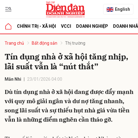
English
CHÍNH TRỊ - XÃ HỘI
VCCI
DOANH NGHIỆP
DOANH NH
bình luận
Trang chủ
Bất động sản
Thị trường
Tín dụng nhà ở xã hội tăng nhịp,
lãi suất vẫn là “nút thắt”
Mẫn Nhi
23/01/2026 04:00
Dù tín dụng nhà ở xã hội đang được đẩy mạnh
với quy mô giải ngân và dư nợ tăng nhanh,
Hủy
G
song lãi suất và sự thiếu hụt nhà giá vừa tiền
vẫn là những điểm nghẽn cần tháo gỡ.