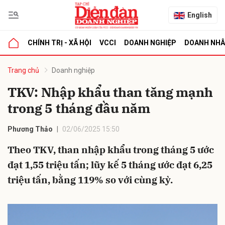
English
CHÍNH TRỊ - XÃ HỘI
VCCI
DOANH NGHIỆP
DOANH NH
bình luận
Trang chủ
Doanh nghiệp
TKV: Nhập khẩu than tăng mạnh
trong 5 tháng đầu năm
Phương Thảo
02/06/2025 15:50
Theo TKV, than nhập khẩu trong tháng 5 ước
đạt 1,55 triệu tấn; lũy kế 5 tháng ước đạt 6,25
Hủy
G
triệu tấn, bằng 119% so với cùng kỳ.