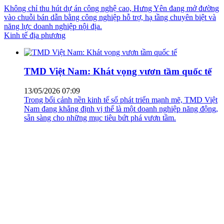
Không chỉ thu hút dự án công nghệ cao, Hưng Yên đang mở đường
vào chuỗi bán dẫn bằng công nghiệp hỗ trợ, hạ tầng chuyên biệt và
năng lực doanh nghiệp nội địa.
Kinh tế địa phương
TMD Việt Nam: Khát vọng vươn tầm quốc tế
13/05/2026 07:09
Trong bối cảnh nền kinh tế số phát triển mạnh mẽ, TMD Việt
Nam đang khẳng định vị thế là một doanh nghiệp năng động,
sẵn sàng cho những mục tiêu bứt phá vươn tầm.