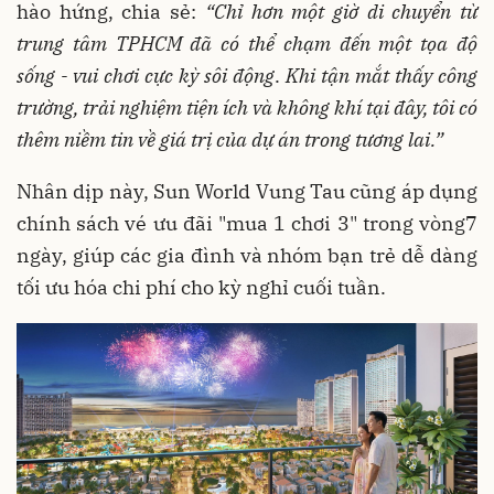
hào hứng, chia sẻ:
“Chỉ hơn một giờ di chuyển từ
trung tâm TPHCM đã có thể chạm đến một tọa độ
sống - vui chơi cực kỳ sôi động
.
Khi tận mắt thấy công
trường, trải nghiệm tiện ích và không khí tại đây, tôi có
thêm niềm tin về giá trị của dự án trong tương lai.”
Nhân dịp này, Sun World Vung Tau cũng áp dụng
chính sách vé ưu đãi "mua 1 chơi 3" trong vòng7
ngày, giúp các gia đình và nhóm bạn trẻ dễ dàng
tối ưu hóa chi phí cho kỳ nghỉ cuối tuần.