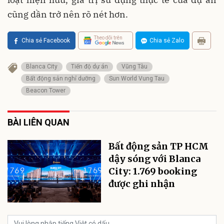
cũng dần trở nên rõ nét hơn.
Theo dõi trên
Chia sẻ Facebook
Chia sẻ Zalo
Blanca City
Tiến độ dự án
Vũng Tàu
Bất động sản nghỉ dưỡng
Sun World Vung Tau
Beacon Tower
BÀI LIÊN QUAN
Bất động sản TP HCM
dậy sóng với Blanca
City: 1.769 booking
được ghi nhận