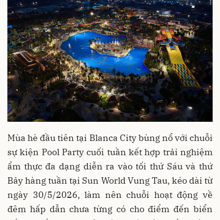
Mùa hè đầu tiên tại Blanca City bùng nổ với chuỗi
sự kiện Pool Party cuối tuần kết hợp trải nghiệm
ẩm thực đa dạng diễn ra vào tối thứ Sáu và thứ
Bảy hàng tuần tại Sun World Vung Tau, kéo dài từ
ngày 30/5/2026, làm nên chuỗi hoạt động về
đêm hấp dẫn chưa từng có cho điểm đến biển