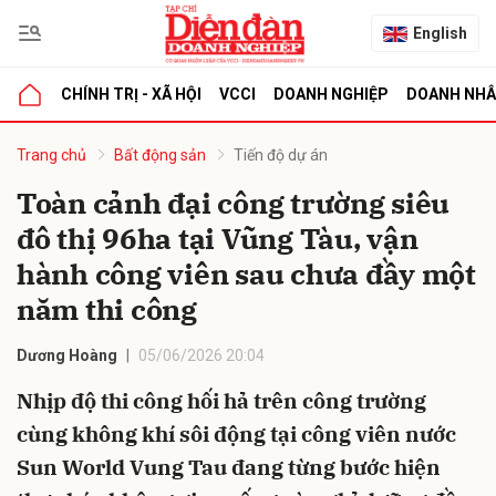
English
CHÍNH TRỊ - XÃ HỘI
VCCI
DOANH NGHIỆP
DOANH NH
bình luận
Trang chủ
Bất động sản
Tiến độ dự án
Toàn cảnh đại công trường siêu
đô thị 96ha tại Vũng Tàu, vận
hành công viên sau chưa đầy một
năm thi công
Dương Hoàng
05/06/2026 20:04
Hủy
G
Nhịp độ thi công hối hả trên công trường
cùng không khí sôi động tại công viên nước
Sun World Vung Tau đang từng bước hiện