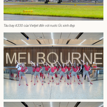
Tàu bay A330 của Vietjet đến với nước Úc xinh đẹp