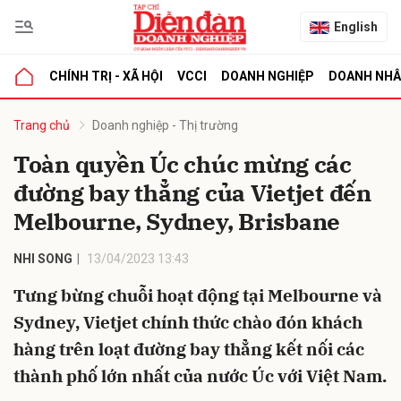
English
CHÍNH TRỊ - XÃ HỘI
VCCI
DOANH NGHIỆP
DOANH NH
bình luận
Trang chủ
Doanh nghiệp - Thị trường
Toàn quyền Úc chúc mừng các
đường bay thẳng của Vietjet đến
Melbourne, Sydney, Brisbane
NHI SONG
13/04/2023 13:43
Tưng bừng chuỗi hoạt động tại Melbourne và
Hủy
G
Sydney, Vietjet chính thức chào đón khách
hàng trên loạt đường bay thẳng kết nối các
thành phố lớn nhất của nước Úc với Việt Nam.