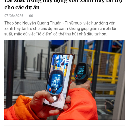
Lãi suất trong huy động vốn xanh hay tài trợ
cho các dự án
07/08/2026 11:00
Theo ông Nguyễn Quang Thuân - FiinGroup, việc huy động vốn
xanh hay tài trợ cho các dự án xanh không giúp giảm chi phí lãi
suất; mặc dù việc "tô điểm" có thể thu hút nhà đầu tư hơn.