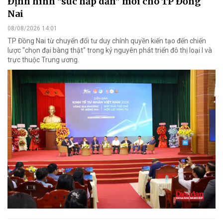
Định hình "sức hấp dẫn" mới cho TP Đồng
Nai
08/08/2026 14:01
TP Đồng Nai từ chuyển đổi tư duy chính quyền kiến tạo đến chiến
lược "chọn đại bàng thật" trong kỷ nguyên phát triển đô thị loại I và
trực thuộc Trung ương.