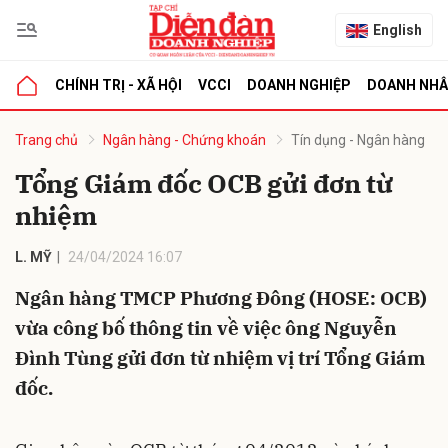
English
CHÍNH TRỊ - XÃ HỘI
VCCI
DOANH NGHIỆP
DOANH NH
bình luận
Trang chủ
Ngân hàng - Chứng khoán
Tín dụng - Ngân hàng
Tổng Giám đốc OCB gửi đơn từ
nhiệm
L. MỸ
24/04/2024 16:07
Ngân hàng TMCP Phương Đông (HOSE: OCB)
vừa công bố thông tin về việc ông Nguyễn
Hủy
G
Đình Tùng gửi đơn từ nhiệm vị trí Tổng Giám
đốc.