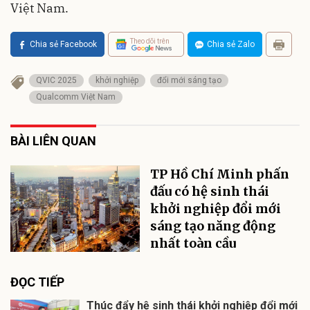
Việt Nam.
Theo dõi trên
Chia sẻ Facebook
Chia sẻ Zalo
QVIC 2025
khởi nghiệp
đổi mới sáng tạo
Qualcomm Việt Nam
BÀI LIÊN QUAN
TP Hồ Chí Minh phấn
đấu có hệ sinh thái
khởi nghiệp đổi mới
sáng tạo năng động
nhất toàn cầu
ĐỌC TIẾP
Thúc đẩy hệ sinh thái khởi nghiệp đổi mới