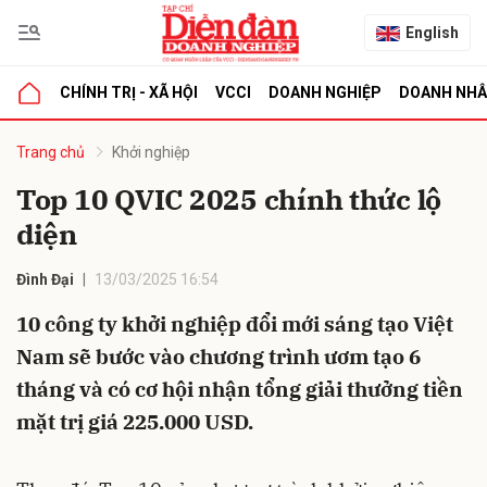
English
CHÍNH TRỊ - XÃ HỘI
VCCI
DOANH NGHIỆP
DOANH NH
bình luận
Trang chủ
Khởi nghiệp
Top 10 QVIC 2025 chính thức lộ
diện
Đình Đại
13/03/2025 16:54
10 công ty khởi nghiệp đổi mới sáng tạo Việt
Nam sẽ bước vào chương trình ươm tạo 6
Hủy
G
tháng và có cơ hội nhận tổng giải thưởng tiền
mặt trị giá 225.000 USD.