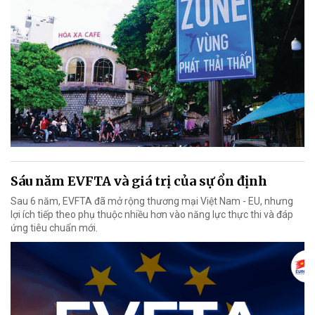
Sáu năm EVFTA và giá trị của sự ổn định
Sau 6 năm, EVFTA đã mở rộng thương mại Việt Nam - EU, nhưng
lợi ích tiếp theo phụ thuộc nhiều hơn vào năng lực thực thi và đáp
ứng tiêu chuẩn mới.