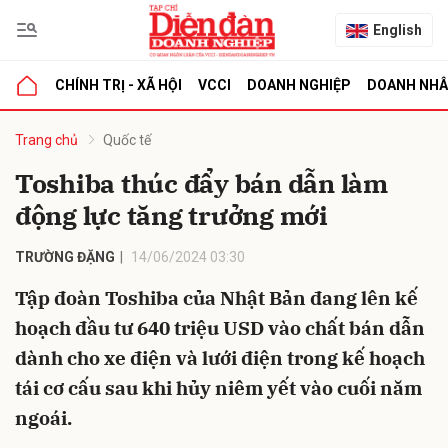
English
CHÍNH TRỊ - XÃ HỘI
VCCI
DOANH NGHIỆP
DOANH NH
bình luận
Trang chủ
Quốc tế
Toshiba thúc đẩy bán dẫn làm
động lực tăng trưởng mới
TRƯỜNG ĐẶNG
14/06/2024 03:30
Tập đoàn Toshiba của Nhật Bản đang lên kế
hoạch đầu tư 640 triệu USD vào chất bán dẫn
Hủy
G
dành cho xe điện và lưới điện trong kế hoạch
tái cơ cấu sau khi hủy niêm yết vào cuối năm
ngoái.