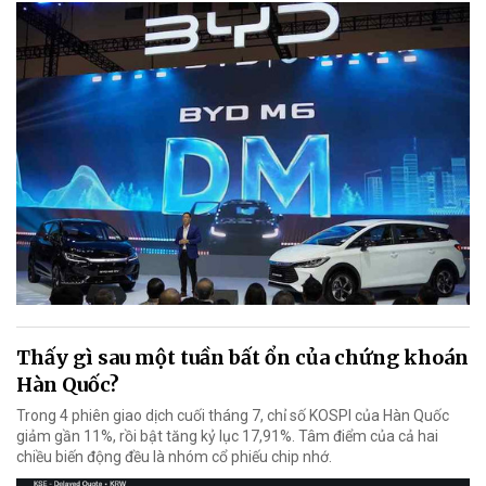
Thấy gì sau một tuần bất ổn của chứng khoán
Hàn Quốc?
Trong 4 phiên giao dịch cuối tháng 7, chỉ số KOSPI của Hàn Quốc
giảm gần 11%, rồi bật tăng kỷ lục 17,91%. Tâm điểm của cả hai
chiều biến động đều là nhóm cổ phiếu chip nhớ.