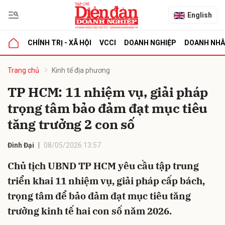
English
CHÍNH TRỊ - XÃ HỘI
VCCI
DOANH NGHIỆP
DOANH NH
bình luận
Trang chủ
Kinh tế địa phương
TP HCM: 11 nhiệm vụ, giải pháp
trọng tâm bảo đảm đạt mục tiêu
tăng trưởng 2 con số
Đình Đại
08/05/2026 13:57
Chủ tịch UBND TP HCM yêu cầu tập trung
Hủy
G
triển khai 11 nhiệm vụ, giải pháp cấp bách,
trọng tâm để bảo đảm đạt mục tiêu tăng
trưởng kinh tế hai con số năm 2026.