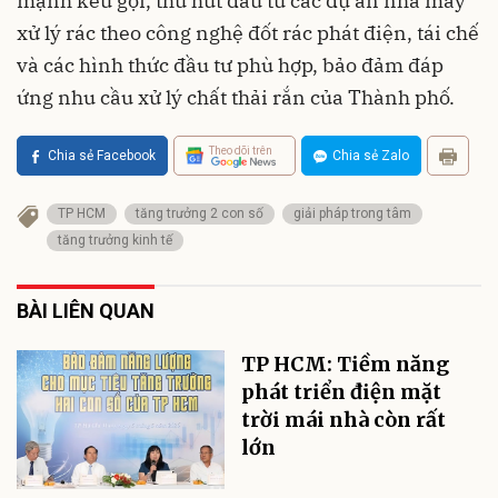
mạnh kêu gọi, thu hút đầu tư các dự án nhà máy
xử lý rác theo công nghệ đốt rác phát điện, tái chế
và các hình thức đầu tư phù hợp, bảo đảm đáp
ứng nhu cầu xử lý chất thải rắn của Thành phố.
Theo dõi trên
Chia sẻ Facebook
Chia sẻ Zalo
TP HCM
tăng trưởng 2 con số
giải pháp trong tâm
tăng trưởng kinh tế
BÀI LIÊN QUAN
TP HCM: Tiềm năng
phát triển điện mặt
trời mái nhà còn rất
lớn