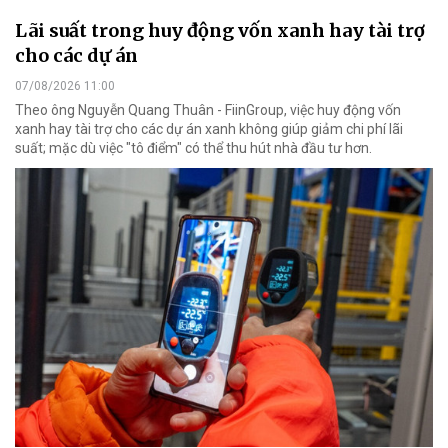
Lãi suất trong huy động vốn xanh hay tài trợ
cho các dự án
07/08/2026 11:00
Theo ông Nguyễn Quang Thuân - FiinGroup, việc huy động vốn
xanh hay tài trợ cho các dự án xanh không giúp giảm chi phí lãi
suất; mặc dù việc "tô điểm" có thể thu hút nhà đầu tư hơn.