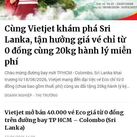
Cùng Vietjet khám phá Sri
Lanka, tận hưởng giá vé chỉ từ
0 đồng cùng 20kg hành lý miễn
phí
Chào mừng đường bay mới TP.HCM - Colombo, Sri Lanka khai
trương từ 18/08/2026, Vietjet mang đến đại tiệc vé Eco chỉ từ 0
đồng (chưa bao gồm thuế, phí) cùng ưu đãi tặng 20kg hành lý ký
gửi cho hành khách đặt vé trong 3 ngày vàng từ 21/07-
DOANH NGHIỆP - THỊ TRƯỜNG
23/07/2026.
Vietjet mở bán 40.000 vé Eco giá từ 0 đồng
trên đường bay TP HCM – Colombo (Sri
Lanka)