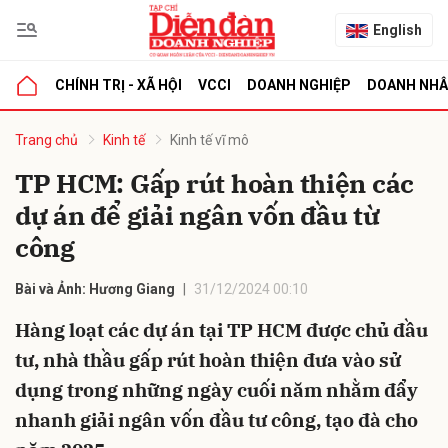
English
CHÍNH TRỊ - XÃ HỘI
VCCI
DOANH NGHIỆP
DOANH NH
bình luận
Trang chủ
Kinh tế
Kinh tế vĩ mô
TP HCM: Gấp rút hoàn thiện các
dự án để giải ngân vốn đầu từ
công
Bài và Ảnh: Hương Giang
31/12/2024 00:10
Hàng loạt các dự án tại TP HCM được chủ đầu
Hủy
G
tư, nhà thầu gấp rút hoàn thiện đưa vào sử
dụng trong những ngày cuối năm nhằm đẩy
nhanh giải ngân vốn đầu tư công, tạo đà cho