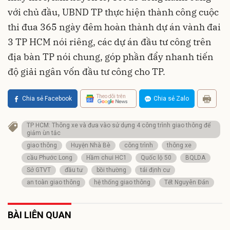
với chủ đầu, UBND TP thực hiện thành công cuộc
thi đua 365 ngày đêm hoàn thành dự án vành đai
3 TP HCM nói riêng, các dự án đầu tư công trên
địa bàn TP nói chung, góp phần đẩy nhanh tiến
độ giải ngân vốn đầu tư công cho TP.
Theo dõi trên
Chia sẻ Facebook
Chia sẻ Zalo
TP HCM: Thông xe và đưa vào sử dựng 4 công trình giao thông để
giảm ùn tắc
giao thông
Huyện Nhà Bè
công trình
thông xe
cầu Phước Long
Hầm chui HC1
Quốc lộ 50
BQLDA
Sở GTVT
đầu tư
bồi thường
tái định cư
an toàn giao thông
hệ thống giao thông
Tết Nguyên Đán
BÀI LIÊN QUAN