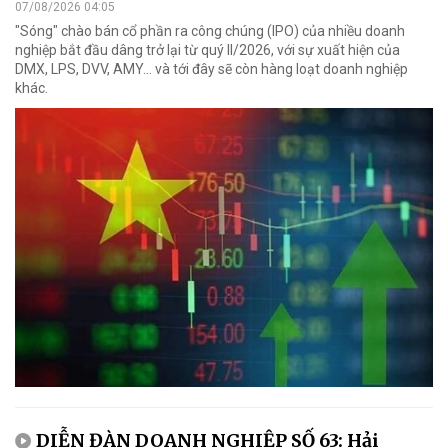
07/08/2026 04:05
"Sóng" chào bán cổ phần ra công chúng (IPO) của nhiều doanh
nghiệp bắt đầu dâng trở lại từ quý II/2026, với sự xuất hiện của
DMX, LPS, DVV, AMY... và tới đây sẽ còn hàng loạt doanh nghiệp
khác.
DIỄN ĐÀN DOANH NGHIỆP SỐ 63: Hải