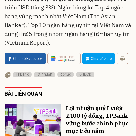
triệu USD (tăng 8%). Ngân hàng lọt Top 4 ngân
hàng vững mạnh nhất Việt Nam (The Asian
Banker), Top 10 ngân hàng uy tín tại Việt Nam và
đứng thứ 5 trong nhóm ngân hàng tư nhân uy tín
(Vietnam Report).
Theo dõi trên
Chia sẻ Facebook
Chia sẻ Zalo
TPBank
lợi nhuận
cổ tức
ĐHĐCĐ
BÀI LIÊN QUAN
Lợi nhuận quý I vượt
2.100 tỷ đồng, TPBank
vững bước chinh phục
mục tiêu năm