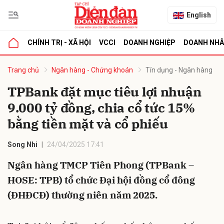
English
CHÍNH TRỊ - XÃ HỘI
VCCI
DOANH NGHIỆP
DOANH NH
bình luận
Trang chủ
Ngân hàng - Chứng khoán
Tín dụng - Ngân hàng
TPBank đặt mục tiêu lợi nhuận
9.000 tỷ đồng, chia cổ tức 15%
bằng tiền mặt và cổ phiếu
Song Nhi
24/04/2025 17:41
Ngân hàng TMCP Tiên Phong (TPBank –
Hủy
G
HOSE: TPB) tổ chức Đại hội đồng cổ đông
(ĐHĐCĐ) thường niên năm 2025.