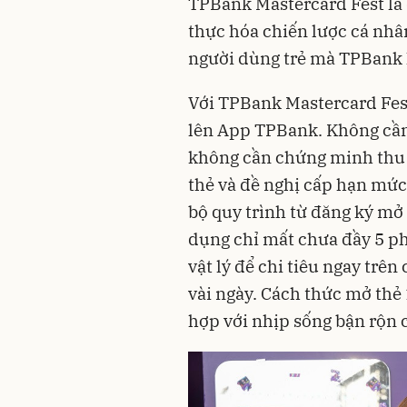
TPBank Mastercard Fest là 
thực hóa chiến lược cá nhâ
người dùng trẻ mà TPBank k
Với TPBank Mastercard Fes
lên App TPBank. Không cần 
không cần chứng minh thu 
thẻ và đề nghị cấp hạn mức 
bộ quy trình từ đăng ký mở 
dụng chỉ mất chưa đầy 5 ph
vật lý để chi tiêu ngay trên
vài ngày. Cách thức mở thẻ 
hợp với nhịp sống bận rộn c