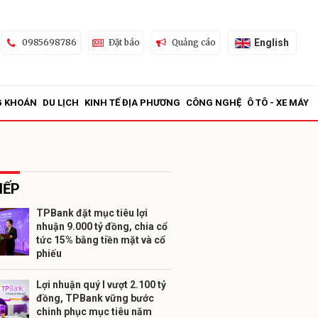
English
0985698786
Đặt báo
Quảng cáo
G KHOÁN
DU LỊCH
KINH TẾ ĐỊA PHƯƠNG
CÔNG NGHỆ
Ô TÔ - XE MÁY
IẾP
TPBank đặt mục tiêu lợi
nhuận 9.000 tỷ đồng, chia cổ
ửi
tức 15% bằng tiền mặt và cổ
phiếu
Lợi nhuận quý I vượt 2.100 tỷ
đồng, TPBank vững bước
chinh phục mục tiêu năm