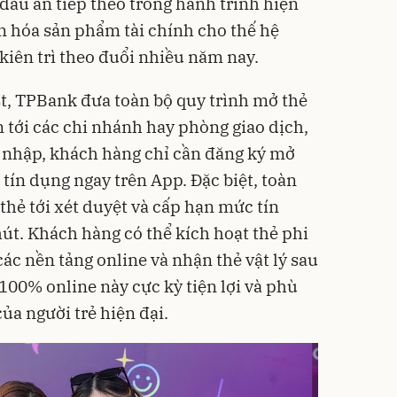
dấu ấn tiếp theo trong hành trình hiện
n hóa sản phẩm tài chính cho thế hệ
iên trì theo đuổi nhiều năm nay.
t, TPBank đưa toàn bộ quy trình mở thẻ
tới các chi nhánh hay phòng giao dịch,
nhập, khách hàng chỉ cần đăng ký mở
tín dụng ngay trên App. Đặc biệt, toàn
thẻ tới xét duyệt và cấp hạn mức tín
út. Khách hàng có thể kích hoạt thẻ phi
 các nền tảng online và nhận thẻ vật lý sau
100% online này cực kỳ tiện lợi và phù
ủa người trẻ hiện đại.