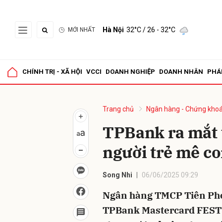
Hà Nội
32°C
/ 26 - 32°C
MỚI NHẤT
Gửi 
CHÍNH TRỊ - XÃ HỘI
VCCI
DOANH NGHIỆP
DOANH NHÂN
PHÁ
Trang chủ
Ngân hàng - Chứng kho
TPBank ra mắt 
người trẻ mê con
Song Nhi
06/06/2025 09:29
Ngân hàng TMCP Tiên Pho
TPBank Mastercard FEST –