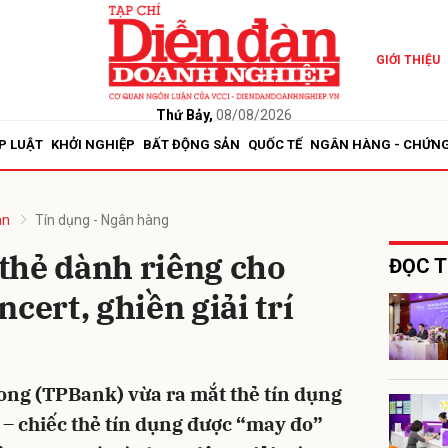
GIỚI THIỆU
bình luận
Thứ Bảy,
08/08/2026
P LUẬT
KHỞI NGHIỆP
BẤT ĐỘNG SẢN
QUỐC TẾ
NGÂN HÀNG - CHỨN
án
Tín dụng - Ngân hàng
thẻ dành riêng cho
ĐỌC T
cert, ghiền giải trí
Hủy
G
ng (TPBank) vừa ra mắt thẻ tín dụng
 chiếc thẻ tín dụng được “may đo”