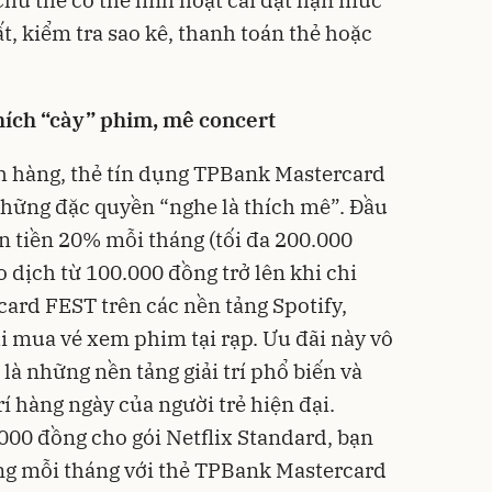
ất, kiểm tra sao kê, thanh toán thẻ hoặc
thích “cày” phim, mê concert
h hàng, thẻ tín dụng TPBank Mastercard
những đặc quyền “nghe là thích mê”. Đầu
n tiền 20% mỗi tháng (tối đa 200.000
o dịch từ 100.000 đồng trở lên khi chi
card FEST trên các nền tảng Spotify,
i mua vé xem phim tại rạp. Ưu đãi này vô
 là những nền tảng giải trí phổ biến và
trí hàng ngày của người trẻ hiện đại.
.000 đồng cho gói Netflix Standard, bạn
ng mỗi tháng với thẻ TPBank Mastercard