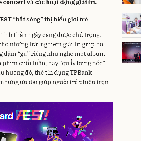
 concert và các hoạt động giải trí.
T “bắt sóng” thị hiếu giới trẻ
 tinh thần ngày càng được chú trọng,
 cho những trải nghiệm giải trí giúp họ
ống đậm “gu” riêng như nghe một album
em phim cuối tuần, hay “quẩy bung nóc”
 xu hướng đó, thẻ tín dụng TPBank
 những ưu đãi giúp người trẻ phiêu trọn