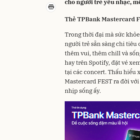
cho người trẻ yêu nhạc, mê
Thẻ TPBank Mastercard FES
Trong thời đại mà sức khỏe
người trẻ sẵn sàng chi tiêu
thêm vui, thêm chill và s
hay trên Spotify, đặt vé x
tại các concert. Thấu hiểu
Mastercard FEST ra đời với
nhịp sống ấy.