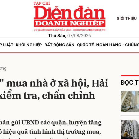
GIỚI THIỆU
bình luận
Thứ Sáu,
07/08/2026
P LUẬT
KHỞI NGHIỆP
BẤT ĐỘNG SẢN
QUỐC TẾ
NGÂN HÀNG - CHỨN
ường
" mua nhà ở xã hội, Hải
ĐỌC T
kiểm tra, chấn chỉnh
Hủy
G
 bản gửi UBND các quận, huyện tăng
ó hiệu quả tình hình thị trường mua,