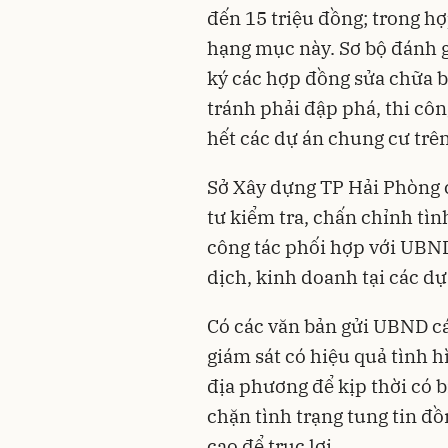
đến 15 triệu đồng; trong 
hạng mục này. Sơ bộ đánh g
ký các hợp đồng sửa chữa bổ
tránh phải đập phá, thi công
hết các dự án chung cư trê
Sở Xây dựng TP Hải Phòng c
tư kiểm tra, chấn chỉnh tình
công tác phối hợp với UBND
dịch, kinh doanh tại các dự 
Có các văn bản gửi UBND cá
giám sát có hiệu quả tình h
địa phương để kịp thời có 
chặn tình trạng tung tin đồn
cao để trục lợi.