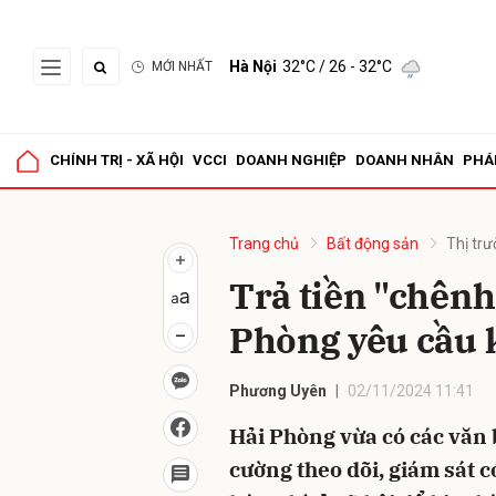
Hà Nội
32°C
/ 26 - 32°C
MỚI NHẤT
Gửi 
CHÍNH TRỊ - XÃ HỘI
VCCI
DOANH NGHIỆP
DOANH NHÂN
PHÁ
Trang chủ
Bất động sản
Thị tr
Trả tiền "chênh
Phòng yêu cầu 
Phương Uyên
02/11/2024 11:41
Hải Phòng vừa có các văn
cường theo dõi, giám sát c