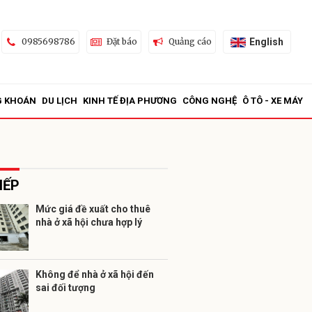
English
0985698786
Đặt báo
Quảng cáo
G KHOÁN
DU LỊCH
KINH TẾ ĐỊA PHƯƠNG
CÔNG NGHỆ
Ô TÔ - XE MÁY
IẾP
Mức giá đề xuất cho thuê
nhà ở xã hội chưa hợp lý
ửi
Không để nhà ở xã hội đến
sai đối tượng