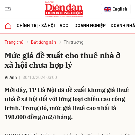
English
CHÍNH TRỊ - XÃ HỘI
VCCI
DOANH NGHIỆP
DOANH NH
bình luận
Trang chủ
Bất động sản
Thị trường
Mức giá đề xuất cho thuê nhà ở
xã hội chưa hợp lý
Vi Anh
30/10/2024 03:00
Mới đây, TP Hà Nội đã đề xuất khung giá thuê
nhà ở xã hội đối với từng loại chiều cao công
Hủy
G
trình. Trong đó, mức giá thuê cao nhất là
198.000 đồng/m2/tháng.