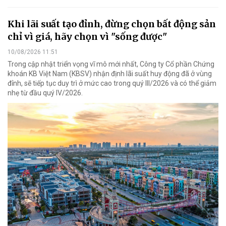
Khi lãi suất tạo đỉnh, đừng chọn bất động sản
chỉ vì giá, hãy chọn vì "sống được"
10/08/2026 11:51
Trong cập nhật triển vọng vĩ mô mới nhất, Công ty Cổ phần Chứng
khoán KB Việt Nam (KBSV) nhận định lãi suất huy động đã ở vùng
đỉnh, sẽ tiếp tục duy trì ở mức cao trong quý III/2026 và có thể giảm
nhẹ từ đầu quý IV/2026.