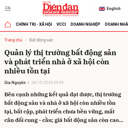
English
CHÍNH TRỊ - XÃ HỘI
VCCI
DOANH NGHIỆP
DOANH NH
bình luận
Trang chủ
Bất động sản
Quản lý thị trường bất động sản
và phát triển nhà ở xã hội còn
nhiều tồn tại
Gia Nguyễn
28/10/2024 09:09
Bên cạnh những kết quả đạt được, thị trường
Hủy
G
bất động sản và nhà ở xã hội còn nhiều tồn
tại, bất cập, phát triển chưa bền vững, mất
cân đối cung - cầu; giá bất động sản còn cao...