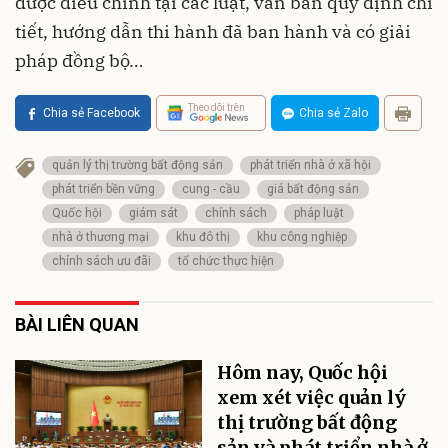
được điều chỉnh tại các luật, văn bản quy định chi
tiết, hướng dẫn thi hành đã ban hành và có giải
pháp đồng bộ…
Theo dõi trên
Chia sẻ Facebook
Chia sẻ Zalo
quản lý thị trường bất động sản
phát triển nhà ở xã hội
phát triển bền vững
cung - cầu
giá bất động sản
Quốc hội
giám sát
chính sách
pháp luật
nhà ở thương mại
khu đô thị
khu công nghiệp
chính sách ưu đãi
tổ chức thực hiện
BÀI LIÊN QUAN
Hôm nay, Quốc hội
xem xét việc quản lý
thị trường bất động
sản và phát triển nhà ở