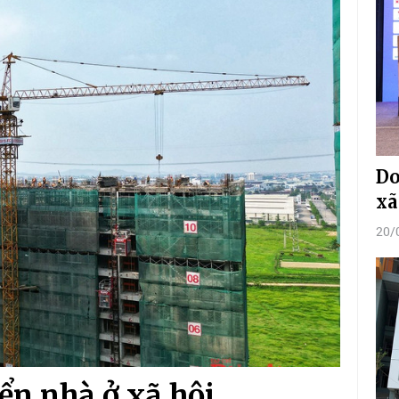
Do
xã
20/
iển nhà ở xã hội