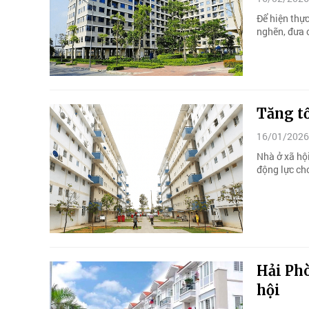
Để hiện thực
nghẽn, đưa c
Tăng tố
16/01/2026
Nhà ở xã hộ
động lực cho
Hải Phò
hội