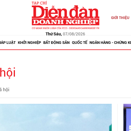
GIỚI THIỆU
Thứ Sáu,
07/08/2026
HÁP LUẬT
KHỞI NGHIỆP
BẤT ĐỘNG SẢN
QUỐC TẾ
NGÂN HÀNG - CHỨNG 
 hội
ã hội