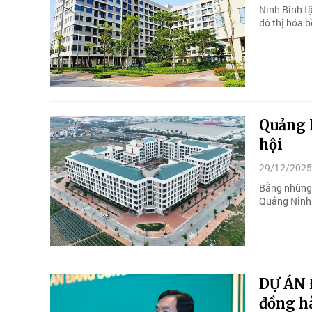
Ninh Bình tậ
đô thị hóa 
Quảng N
hội
29/12/2025
Bằng những g
Quảng Ninh 
DỰ ÁN 
đồng hà