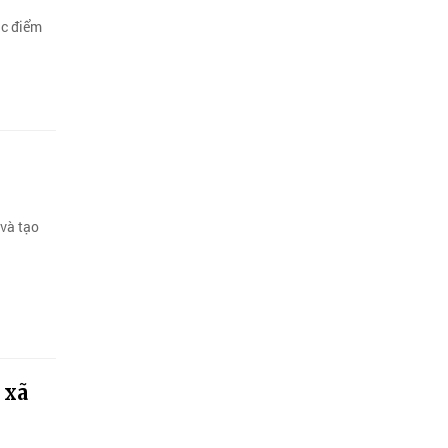
ác điểm
 và tạo
 xã