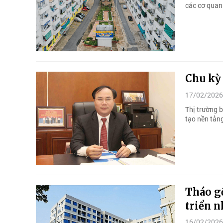
các cơ quan 
Chu kỳ
17/02/2026
Thị trường 
tạo nền tản
Tháo gỡ
triển n
16/02/2026