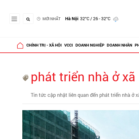
Hà Nội
32°C
/ 26 - 32°C
MỚI NHẤT
CHÍNH TRỊ - XÃ HỘI
VCCI
DOANH NGHIỆP
DOANH NHÂN
P
phát triển nhà ở xã
Tin tức cập nhật liên quan đến phát triển nhà ở x