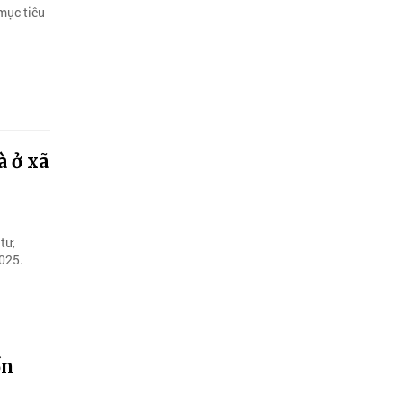
 mục tiêu
à ở xã
tư,
2025.
ốn