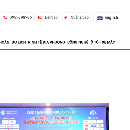
English
0985698786
Đặt báo
Quảng cáo
KHOÁN
DU LỊCH
KINH TẾ ĐỊA PHƯƠNG
CÔNG NGHỆ
Ô TÔ - XE MÁY