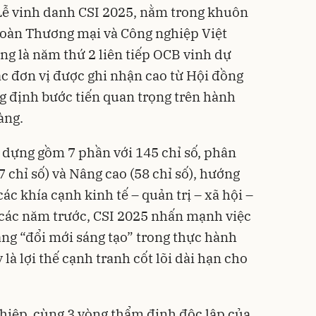
Lễ vinh danh CSI 2025, nằm trong khuôn
đoàn Thương mại và Công nghiệp Việt
ng là năm thứ 2 liên tiếp OCB vinh dự
c đơn vị được ghi nhận cao từ Hội đồng
g định bước tiến quan trọng trên hành
àng.
y dựng gồm 7 phần với 145 chỉ số, phân
7 chỉ số) và Nâng cao (58 chỉ số), hướng
các khía cạnh kinh tế – quản trị – xã hội –
i các năm trước, CSI 2025 nhấn mạnh việc
ang “đổi mới sáng tạo” trong thực hành
 là lợi thế cạnh tranh cốt lõi dài hạn cho
hiệp, cùng 3 vòng thẩm định độc lập của