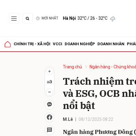
Hà Nội
32°C
/ 26 - 32°C
MỚI NHẤT
Gửi 
CHÍNH TRỊ - XÃ HỘI
VCCI
DOANH NGHIỆP
DOANH NHÂN
PHÁ
Trang chủ
Ngân hàng - Chứng kho
Trách nhiệm tr
và ESG, OCB nh
nổi bật
M.Lê
08/12/2025 08:22
Ngân hàng Phương Đông (