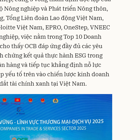
ộ Nông nghiệp và Phát triển Nông thôn,
g, Tổng Liên đoàn Lao động Việt Nam,
eloitte Việt Nam, EPRO, OneStep, VNEEC
 nghiệp, việc nằm trong Top 10 Doanh
cho thấy OCB đáp ứng đầy đủ các yêu
nh chứng kết quả thực hành ESG trong
ân hàng và tiếp tục khẳng định nỗ lực
p yếu tố trên vào chiến lược kinh doanh
dắt tài chính xanh tại Việt Nam.