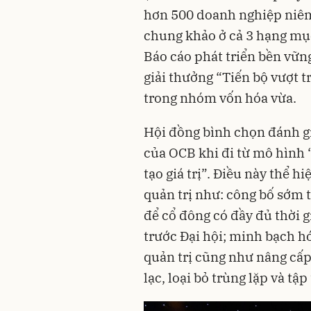
hơn 500 doanh nghiệp niêm 
chung khảo ở cả 3 hạng mục
Báo cáo phát triển bền vữn
giải thưởng “Tiến bộ vượt t
trong nhóm vốn hóa vừa.
Hội đồng bình chọn đánh gi
của OCB khi đi từ mô hình “
tạo giá trị”. Điều này thể h
quản trị như: công bố sớm t
để cổ đông có đầy đủ thời gi
trước Đại hội; minh bạch h
quản trị cũng như nâng cấ
lạc, loại bỏ trùng lặp và tậ