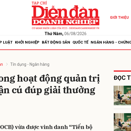
GIỚI THIỆU
bình luận
Thứ Năm,
06/08/2026
P LUẬT
KHỞI NGHIỆP
BẤT ĐỘNG SẢN
QUỐC TẾ
NGÂN HÀNG - CHỨN
án
Tín dụng - Ngân hàng
ong hoạt động quản trị
ĐỌC T
ận cú đúp giải thưởng
Hủy
G
OCB) vừa được vinh danh “Tiến bộ