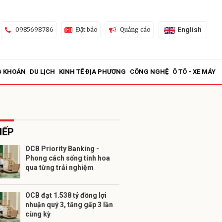
English
0985698786
Đặt báo
Quảng cáo
G KHOÁN
DU LỊCH
KINH TẾ ĐỊA PHƯƠNG
CÔNG NGHỆ
Ô TÔ - XE MÁY
IẾP
OCB Priority Banking -
Phong cách sống tinh hoa
ửi
qua từng trải nghiệm
OCB đạt 1.538 tỷ đồng lợi
nhuận quý 3, tăng gấp 3 lần
cùng kỳ