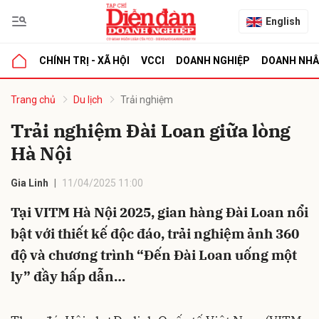
English
CHÍNH TRỊ - XÃ HỘI
VCCI
DOANH NGHIỆP
DOANH NH
bình luận
Trang chủ
Du lịch
Trải nghiệm
Trải nghiệm Đài Loan giữa lòng
Hà Nội
Gia Linh
11/04/2025 11:00
Tại VITM Hà Nội 2025, gian hàng Đài Loan nổi
bật với thiết kế độc đáo, trải nghiệm ảnh 360
Hủy
G
độ và chương trình “Đến Đài Loan uống một
ly” đầy hấp dẫn…