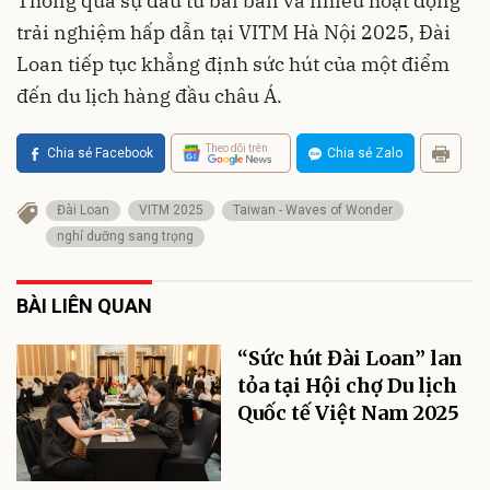
Thông qua sự đầu tư bài bản và nhiều hoạt động
trải nghiệm hấp dẫn tại VITM Hà Nội 2025, Đài
Loan tiếp tục khẳng định sức hút của một điểm
đến du lịch hàng đầu châu Á.
Theo dõi trên
Chia sẻ Facebook
Chia sẻ Zalo
Đài Loan
VITM 2025
Taiwan - Waves of Wonder
nghỉ dưỡng sang trọng
BÀI LIÊN QUAN
“Sức hút Đài Loan” lan
tỏa tại Hội chợ Du lịch
Quốc tế Việt Nam 2025