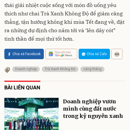
thái giải nhiệt cuộc sống với món đồ uống yêu
thích như chai Trà Xanh Không Độ để giảm căng
thẳng, tận hưởng không khí mùa Tết đang về, đặt
ra những dự định cho năm tới và ‘lên dây cót”
tinh thần để mọi thứ tốt hơn.
Theo dõi trên
Chia sẻ Facebook
Chia sẻ Zalo
Doanh nghiệp
Trà Xanh Không Độ
căng thẳng
BÀI LIÊN QUAN
Doanh nghiệp vươn
mình cùng đất nước
trong kỷ nguyên xanh