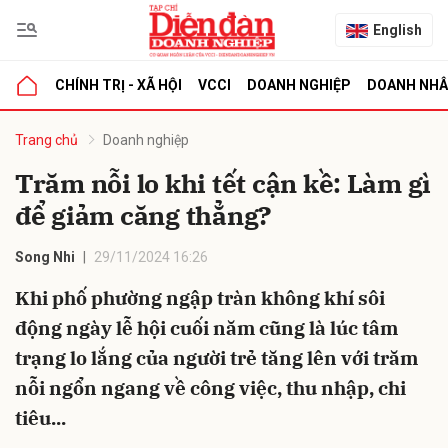
English
CHÍNH TRỊ - XÃ HỘI
VCCI
DOANH NGHIỆP
DOANH NH
bình luận
Trang chủ
Doanh nghiệp
Trăm nỗi lo khi tết cận kề: Làm gì
để giảm căng thẳng?
Song Nhi
29/11/2024 16:26
Khi phố phường ngập tràn không khí sôi
động ngày lễ hội cuối năm cũng là lúc tâm
Hủy
G
trạng lo lắng của người trẻ tăng lên với trăm
nỗi ngổn ngang về công việc, thu nhập, chi
tiêu...