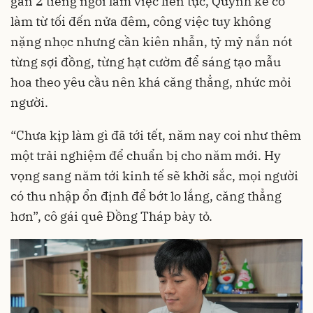
gần 2 tiếng ngồi làm việc liên tục, Quỳnh kể cô
làm từ tối đến nửa đêm, công việc tuy không
nặng nhọc nhưng cần kiên nhẫn, tỷ mỷ nắn nót
từng sợi đồng, từng hạt cườm để sáng tạo mẫu
hoa theo yêu cầu nên khá căng thẳng, nhức mỏi
người.
“Chưa kịp làm gì đã tới tết, năm nay coi như thêm
một trải nghiệm để chuẩn bị cho năm mới. Hy
vọng sang năm tới kinh tế sẽ khởi sắc, mọi người
có thu nhập ổn định để bớt lo lắng, căng thẳng
hơn”, cô gái quê Đồng Tháp bày tỏ.