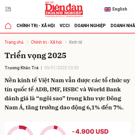
English
CHÍNH TRỊ - XÃ HỘI
VCCI
DOANH NGHIỆP
DOANH NH
bình luận
Trang chủ
Chính trị - Xã hội
Kinh tế
Triển vọng 2025
Trương Khắc Trà
09/01/2025 03:30
Nền kinh tế Việt Nam vẫn được các tổ chức uy
tín quốc tế ADB, IMF, HSBC và World Bank
đánh giá là “ngôi sao” trong khu vực Đông
Hủy
G
Nam Á, tăng trưởng dao động 6,1% đến 7%.