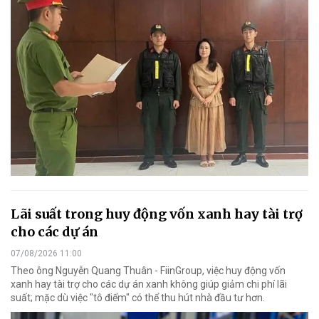
Lãi suất trong huy động vốn xanh hay tài trợ
cho các dự án
07/08/2026 11:00
Theo ông Nguyễn Quang Thuân - FiinGroup, việc huy động vốn
xanh hay tài trợ cho các dự án xanh không giúp giảm chi phí lãi
suất; mặc dù việc "tô điểm" có thể thu hút nhà đầu tư hơn.