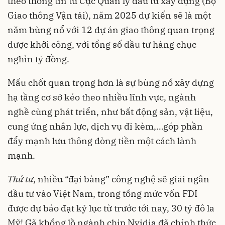
theo thông tin từ Cục Quản lý đầu tư xây dựng (Bộ
Giao thông Vận tải), năm 2025 dự kiến sẽ là một
năm bùng nổ với 12 dự án giao thông quan trọng
được khởi công, với tổng số đầu tư hàng chục
nghìn tỷ đồng.
Mấu chốt quan trọng hơn là sự bùng nổ xây dựng
hạ tầng cơ sở kéo theo nhiều lĩnh vực, ngành
nghề cùng phát triển, như bất động sản, vật liệu,
cung ứng nhân lực, dịch vụ đi kèm,…góp phần
đẩy mạnh lưu thông dòng tiền một cách lành
mạnh.
Thứ tư
, nhiều “đại bàng” công nghệ sẽ giải ngân
đầu tư vào Việt Nam, trong tổng mức vốn FDI
được dự báo đạt kỷ lục từ trước tới nay, 30 tỷ đô la
Mỹ! Gã khổng lồ ngành chip Nvidia đã chính thức