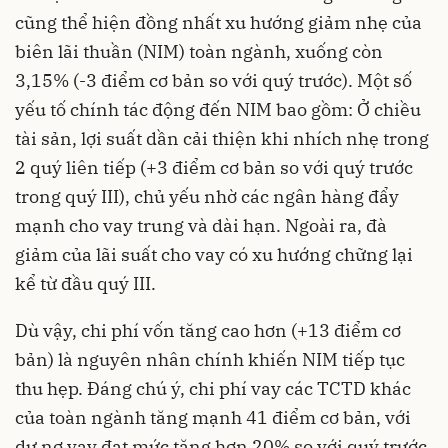
cũng thể hiện đồng nhất xu hướng giảm nhẹ của
biên lãi thuần (NIM) toàn ngành, xuống còn
3,15% (-3 điểm cơ bản so với quý trước). Một số
yếu tố chính tác động đến NIM bao gồm: Ở chiều
tài sản, lợi suất dần cải thiện khi nhích nhẹ trong
2 quý liên tiếp (+3 điểm cơ bản so với quý trước
trong quý III), chủ yếu nhờ các ngân hàng đẩy
mạnh cho vay trung và dài hạn. Ngoài ra, đà
giảm của lãi suất cho vay có xu hướng chững lại
kể từ đầu quý III.
Dù vậy, chi phí vốn tăng cao hơn (+13 điểm cơ
bản) là nguyên nhân chính khiến NIM tiếp tục
thu hẹp. Đáng chú ý, chi phí vay các TCTD khác
của toàn ngành tăng mạnh 41 điểm cơ bản, với
dư nợ vay đạt mức tăng hơn 20% so với quý trước