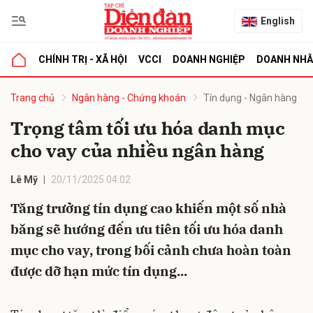
English
CHÍNH TRỊ - XÃ HỘI
VCCI
DOANH NGHIỆP
DOANH NH
bình luận
Trang chủ
Ngân hàng - Chứng khoán
Tín dụng - Ngân hàng
Trọng tâm tối ưu hóa danh mục
cho vay của nhiều ngân hàng
Lê Mỹ
20/11/2025 04:02
Tăng trưởng tín dụng cao khiến một số nhà
băng sẽ hướng đến ưu tiên tối ưu hóa danh
Hủy
G
mục cho vay, trong bối cảnh chưa hoàn toàn
được dỡ hạn mức tín dụng...