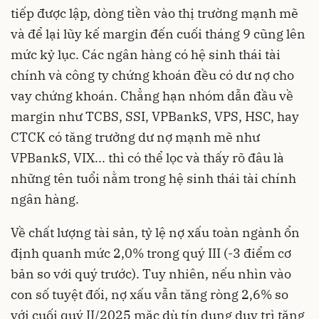
tiếp được lập, dòng tiền vào thị trường mạnh mẽ
và để lại lũy kế margin đến cuối tháng 9 cũng lên
mức kỷ lục. Các ngân hàng có hệ sinh thái tài
chính và công ty chứng khoán đều có dư nợ cho
vay chứng khoán. Chẳng hạn nhóm dẫn đầu về
margin như TCBS, SSI, VPBankS, VPS, HSC, hay
CTCK có tăng trưởng dư nợ mạnh mẽ như
VPBankS, VIX... thì có thể lọc và thấy rõ đâu là
những tên tuổi nằm trong hệ sinh thái tài chính
ngân hàng.
Về chất lượng tài sản, tỷ lệ nợ xấu toàn ngành ổn
định quanh mức 2,0% trong quý III (-3 điểm cơ
bản so với quý trước). Tuy nhiên, nếu nhìn vào
con số tuyệt đối, nợ xấu vẫn tăng ròng 2,6% so
với cuối quý II/2025 mặc dù tín dụng duy trì tăng