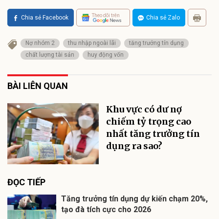
Theo dõi trên
Chia sẻ Facebook
Chia sẻ Zalo
Nợ nhóm 2
thu nhập ngoài lãi
tăng trưởng tín dụng
chất lượng tài sản
huy động vốn
BÀI LIÊN QUAN
Khu vực có dư nợ
chiếm tỷ trọng cao
nhất tăng trưởng tín
dụng ra sao?
ĐỌC TIẾP
Tăng trưởng tín dụng dự kiến chạm 20%,
tạo đà tích cực cho 2026