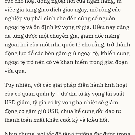
cực cho hoạt động ngoại hối của ngân hàng, từ
việc gia tăng giao dịch giao ngay, mở rộng các
nghiệp vụ phái sinh cho đến củng cố nguồn
ngoại tệ và ổn định kỳ vọng tỷ giá. Điều này cũng
đã từng được một chuyên gia, giám đốc mảng
ngoại hối của một nhà quốc tế cho rằng, trở thành
động lực để các bên găm giữ ngoại tệ, khiến cung
ngoại tệ trở nên có vẻ khan hiếm trong giai đoạn
vừa qua.
Tuy nhiên, với các giải pháp điều hành linh hoạt
của cơ quan quản lý + dư địa từ kỳ vọng lãi suất
USD giảm, tỷ giá có kỳ vọng hạ nhiệt sẽ giảm
động cơ găm giữ USD, chưa kể cung dồi dào từ
thanh toán xuất khẩu cuối kỳ và kiều hối.
Nhìn chung, với tốc độ tăng trưởng đạt được trong