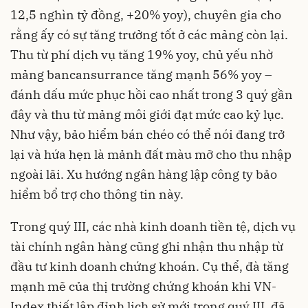
12,5 nghìn tỷ đồng, +20% yoy), chuyên gia cho
rằng ấy có sự tăng trưởng tốt ở các mảng còn lại.
Thu từ phí dịch vụ tăng 19% yoy, chủ yếu nhờ
mảng bancansurrance tăng mạnh 56% yoy –
đánh dấu mức phục hồi cao nhất trong 3 quý gần
đây và thu từ mảng môi giới đạt mức cao kỷ lục.
Như vậy, bảo hiểm bán chéo có thể nói đang trở
lại và hứa hẹn là mảnh đất màu mỡ cho thu nhập
ngoài lãi. Xu hướng ngân hàng lập công ty bảo
hiểm bổ trợ cho thông tin này.
Trong quý III, các nhà kinh doanh tiền tệ, dịch vụ
tài chính ngân hàng cũng ghi nhận thu nhập từ
đầu tư kinh doanh chứng khoán. Cụ thể, đà tăng
mạnh mẽ của thị trường chứng khoán khi VN-
Index thiết lập đỉnh lịch sử mới trong quý III, đã