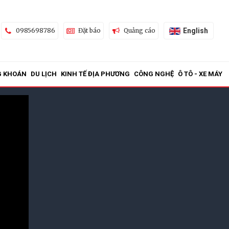
English
0985698786
Đặt báo
Quảng cáo
G KHOÁN
DU LỊCH
KINH TẾ ĐỊA PHƯƠNG
CÔNG NGHỆ
Ô TÔ - XE MÁY