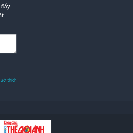
 đẩy
át
ười thích