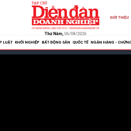
GIỚI THIỆU
Thứ Năm,
06/08/2026
P LUẬT
KHỞI NGHIỆP
BẤT ĐỘNG SẢN
QUỐC TẾ
NGÂN HÀNG - CHỨN