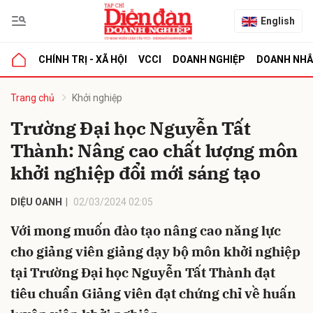
English
CHÍNH TRỊ - XÃ HỘI
VCCI
DOANH NGHIỆP
DOANH NH
bình luận
Trang chủ
Khởi nghiệp
Trường Đại học Nguyễn Tất
Thành: Nâng cao chất lượng môn
khởi nghiệp đổi mới sáng tạo
DIỆU OANH
02/03/2024 02:05
Với mong muốn đào tạo nâng cao năng lực
Hủy
G
cho giảng viên giảng dạy bộ môn khởi nghiệp
tại Trường Đại học Nguyễn Tất Thành đạt
tiêu chuẩn Giảng viên đạt chứng chỉ về huấn